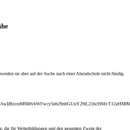
ähe
erden sie aber auf der Suche nach einer Abendschule nicht fündig.
MjAwIiBzcmM9Ii8vbWFwcy5nb29nbGUuY29tL21hcHM/cT12aHM
ng, die für Weiterbildungen und den gesamten Zweig der