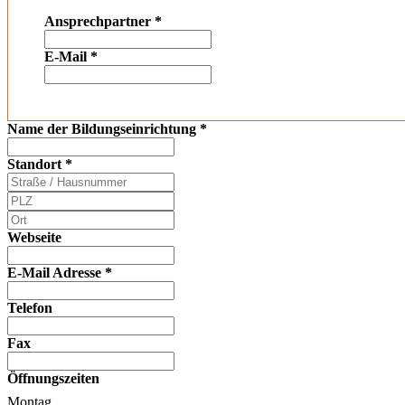
Ansprechpartner
*
E-Mail
*
Name der Bildungseinrichtung
*
Standort
*
Webseite
E-Mail Adresse
*
Telefon
Fax
Öffnungszeiten
Montag