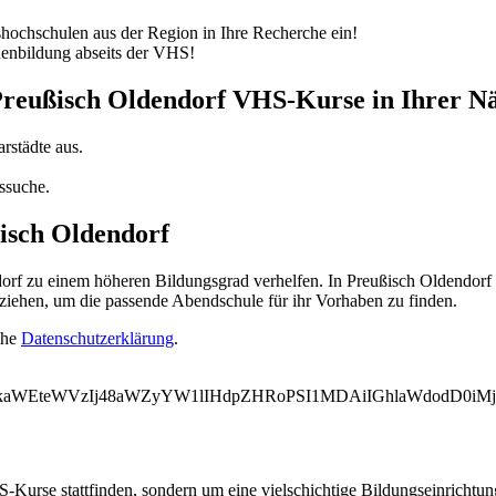
ochschulen aus der Region in Ihre Recherche ein!
nenbildung abseits der VHS!
 Preußisch Oldendorf VHS-Kurse in Ihrer N
rstädte aus.
ssuche.
isch Oldendorf
f zu einem höheren Bildungsgrad verhelfen. In Preußisch Oldendorf w
ziehen, um die passende Abendschule für ihr Vorhaben zu finden.
ehe
Datenschutzerklärung
.
WVkaWEteWVzIj48aWZyYW1lIHdpZHRoPSI1MDAiIGhlaWdodD0i
-Kurse stattfinden, sondern um eine vielschichtige Bildungseinrichtu