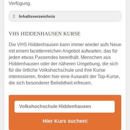
Verfügung.
Inhaltsverzeichnis
VHS Nebenstelle in Hiddenhausen und
Umgebung
VHS HIDDENHAUSEN KURSE
3 Tipps
Die VHS Hiddenhausen kann immer wieder aufs Neue
Abendschule Hiddenhausen Kurssuche
mit einem facettenreichen Angebot aufwarten, das für
VHS Hiddenhausen Kurse
jeden etwas Passendes bereithält. Menschen aus
VHS Hiddenhausen – Öffnungszeiten und
Hiddenhausen oder der näheren Umgebung, die sich
Telefonnummer
für die örtliche Volkshochschule und ihre Kurse
interessieren, finden hier eine Auswahl der Top-Kurse,
Stellenangebote der Volkshochschule
die sich besonderer Beliebtheit erfreuen.
Hiddenhausen
Online-Kurse – Alternative Angebote zum
VHS-Kurs
Alternativen zum VHS Programm 2026 in
Hiddenhausen