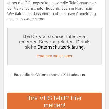
daher die Öffnungszeiten sowie die Telefonnummer
der Volkshochschule Hiddenhausen in Nordrhein-
Westfalen , so dass einer problemlosen Anmeldung
nichts im Wege steht:
Bei Klick wird dieser Inhalt von
externen Servern geladen. Details
siehe
Datenschutzerklärung
.
Externen Inhalt laden
Haupstelle der Volkshochschule Hiddenhausen
VOLKSHOCHSCHULE IM
KREIS HERFORD
Ihre VHS fehlt? Hier
melden!
Adresse:
Münsterkirchplatz 1, 32052 Herford