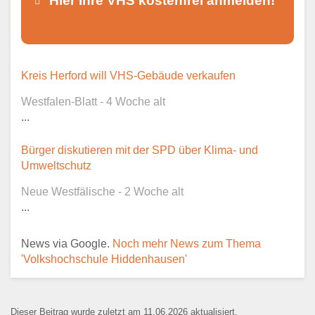
Hier Ihre VHS kostenfrei anmelden!
Dieser Teil dient lediglich zur
Kreis Herford will VHS-Gebäude verkaufen
Kontaktaufnahme und ist nicht
Westfalen-Blatt - 4 Woche alt
öffentlich sichtbar.
...
Bürger diskutieren mit der SPD über Klima- und
Umweltschutz
Ansprechpartner
*
Neue Westfälische - 2 Woche alt
...
News via Google.
Noch mehr News zum Thema
E-Mail
*
'Volkshochschule Hiddenhausen'
Dieser Beitrag wurde zuletzt am 11.06.2026 aktualisiert.