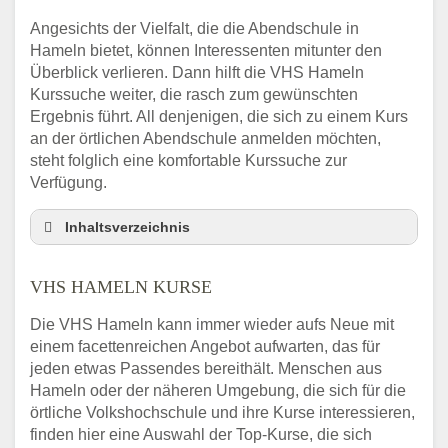
Angesichts der Vielfalt, die die Abendschule in
Hameln bietet, können Interessenten mitunter den
Überblick verlieren. Dann hilft die VHS Hameln
Kurssuche weiter, die rasch zum gewünschten
Ergebnis führt. All denjenigen, die sich zu einem Kurs
an der örtlichen Abendschule anmelden möchten,
steht folglich eine komfortable Kurssuche zur
Verfügung.
Inhaltsverzeichnis
Abendschule Hameln Kurssuche
VHS HAMELN KURSE
VHS Hameln Kurse
VHS Hameln – Öffnungszeiten und
Die VHS Hameln kann immer wieder aufs Neue mit
Telefonnummer
einem facettenreichen Angebot aufwarten, das für
Stellenangebote der Volkshochschule
jeden etwas Passendes bereithält. Menschen aus
Hameln
Hameln oder der näheren Umgebung, die sich für die
Online-Kurse – Alternative Angebote zum
örtliche Volkshochschule und ihre Kurse interessieren,
VHS-Kurs
finden hier eine Auswahl der Top-Kurse, die sich