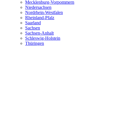
Mecklenburg-Vorpommern
Niedersachsen
Nordrhein-Westfalen
Rheinland-Pfalz
Saarland
Sachsen
Sachsen-Anhalt
Schleswig-Holstein
Thüringen