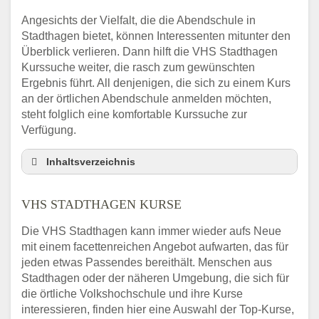
Angesichts der Vielfalt, die die Abendschule in
Stadthagen bietet, können Interessenten mitunter den
Überblick verlieren. Dann hilft die VHS Stadthagen
Kurssuche weiter, die rasch zum gewünschten
Ergebnis führt. All denjenigen, die sich zu einem Kurs
an der örtlichen Abendschule anmelden möchten,
steht folglich eine komfortable Kurssuche zur
Verfügung.
Inhaltsverzeichnis
Abendschule Stadthagen Kurssuche
VHS STADTHAGEN KURSE
VHS Stadthagen Kurse
VHS Stadthagen – Öffnungszeiten und
Die VHS Stadthagen kann immer wieder aufs Neue
Telefonnummer
mit einem facettenreichen Angebot aufwarten, das für
Stellenangebote der Volkshochschule
jeden etwas Passendes bereithält. Menschen aus
Stadthagen
Stadthagen oder der näheren Umgebung, die sich für
Online-Kurse – Alternative Angebote zum
die örtliche Volkshochschule und ihre Kurse
VHS-Kurs
interessieren, finden hier eine Auswahl der Top-Kurse,