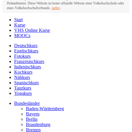
Drittanbietern. Diese Website ist keine offizielle Website einer Volkshochschule oder
eines Volkshochschulverbands.
mehr»
Start
Kurse
VHS Online Kurse
MOOCs
Deutschkurs
Englischkurs
Fotokurs
Französischkurs
Italienischkurs
Kochkurs
Nähkurs
Spanischkurs
Tanzkurs
Yogakurs
Bundesländer
Baden-Württemberg
Bayern
Berlin
Brandenburg
Bremen