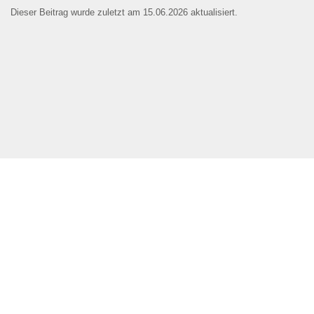
Dieser Beitrag wurde zuletzt am 15.06.2026 aktualisiert.
Name der Bildungseinrichtung
*
Standort
*
Webseite
E-Mail Adresse
*