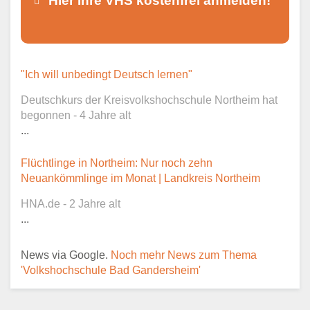
Hier Ihre VHS kostenfrei anmelden!
Dieser Teil dient lediglich zur
"Ich will unbedingt Deutsch lernen"
Kontaktaufnahme und ist nicht
Deutschkurs der Kreisvolkshochschule Northeim hat
öffentlich sichtbar.
begonnen - 4 Jahre alt
...
Flüchtlinge in Northeim: Nur noch zehn
Ansprechpartner
*
Neuankömmlinge im Monat | Landkreis Northeim
HNA.de - 2 Jahre alt
...
E-Mail
*
News via Google.
Noch mehr News zum Thema
'Volkshochschule Bad Gandersheim'