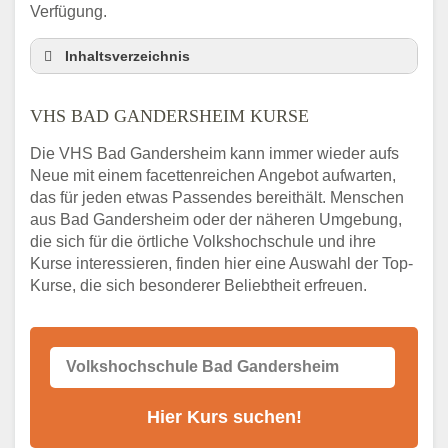
Verfügung.
Inhaltsverzeichnis
VHS Nebenstelle in Bad Gandersheim und
Umgebung
VHS BAD GANDERSHEIM KURSE
3 Tipps
Die VHS Bad Gandersheim kann immer wieder aufs
Abendschule Bad Gandersheim Kurssuche
Neue mit einem facettenreichen Angebot aufwarten,
VHS Bad Gandersheim Kurse
das für jeden etwas Passendes bereithält. Menschen
VHS Bad Gandersheim – Öffnungszeiten
aus Bad Gandersheim oder der näheren Umgebung,
und Telefonnummer
die sich für die örtliche Volkshochschule und ihre
Kurse interessieren, finden hier eine Auswahl der Top-
Stellenangebote der Volkshochschule Bad
Kurse, die sich besonderer Beliebtheit erfreuen.
Gandersheim
Online-Kurse – Alternative Angebote zum
VHS-Kurs
Alternativen zum VHS Programm 2026 in
Bad Gandersheim