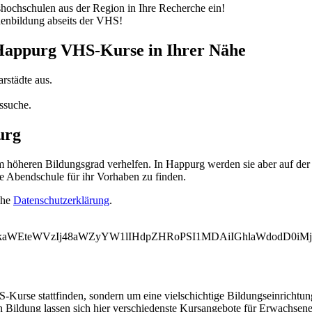
ochschulen aus der Region in Ihre Recherche ein!
nenbildung abseits der VHS!
 Happurg VHS-Kurse in Ihrer Nähe
rstädte aus.
ssuche.
urg
öheren Bildungsgrad verhelfen. In Happurg werden sie aber auf der S
e Abendschule für ihr Vorhaben zu finden.
ehe
Datenschutzerklärung
.
WVkaWEteWVzIj48aWZyYW1lIHdpZHRoPSI1MDAiIGhlaWdodD0
-Kurse stattfinden, sondern um eine vielschichtige Bildungseinrichtu
n Bildung lassen sich hier verschiedenste Kursangebote für Erwachsen