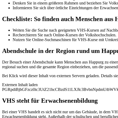
Denken Sie in einem größeren Rahmen und beziehen Sie Volksh
Informieren Sie sich über örtliche Einrichtungen der Erwachse
Checkliste: So finden auch Menschen aus
Weiten Sie die Suche nach geeigneten VHS-Kursen auf Nachba
Recherchieren Sie nach Online-Kursen der Volkshochschulen.
Nutzen Sie Online-Suchmaschinen für VHS-Kurse mit Umkrei
Abendschule in der Region rund um Happ
Der Besuch einer Abendschule kann Menschen aus Happurg zu einem h
regional suchen und die gesamte Region einbeziehen, um die passend
Bei Klick wird dieser Inhalt von externen Servern geladen. Details si
Externen Inhalt laden
PGRpdiBjbGFzcz0ic3UtZ21hcCBzdS11LXJlc3BvbnNpdmUtb
VHS steht für Erwachsenenbildung
Bei einer VHS handelt es sich nicht nur um das Gebäude, in dem VHS
Erwachsenenbildung steht. Außerhalb der schulischen und berufliche