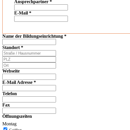
Ansprechpartner
*
E-Mail
*
Name der Bildungseinrichtung
*
Standort
*
Webseite
E-Mail Adresse
*
Telefon
Fax
Öffnungszeiten
Montag