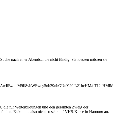
uche nach einer Abendschule nicht fündig. Stattdessen müssen sie
iMjAwIiBzcmM9Ii8vbWFwcy5nb29nbGUuY29tL21hcHM/cT12aH
ng, die für Weiterbildungen und den gesamten Zweig der
e finden. Es kommt also nicht so sehr auf VHS-Kurse in Happurg an,