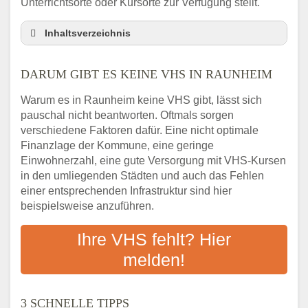
Unterrichtsorte oder Kursorte zur Verfügung stellt.
Inhaltsverzeichnis
Darum gibt es keine VHS in Raunheim
DARUM GIBT ES KEINE VHS IN RAUNHEIM
3 schnelle Tipps
Checkliste: So finden auch Menschen aus
Warum es in Raunheim keine VHS gibt, lässt sich
Raunheim VHS-Kurse in Ihrer Nähe
pauschal nicht beantworten. Oftmals sorgen
Abendschule in der Region rund um
verschiedene Faktoren dafür. Eine nicht optimale
Raunheim
Finanzlage der Kommune, eine geringe
VHS steht für Erwachsenenbildung
Einwohnerzahl, eine gute Versorgung mit VHS-Kursen
in den umliegenden Städten und auch das Fehlen
Online-Kurse: Alternative Angebote zum
einer entsprechenden Infrastruktur sind hier
VHS-Kurs
beispielsweise anzuführen.
Vor- und Nachteile von Online-Kursen
Checkliste: Darauf kommt es bei
Ihre VHS fehlt? Hier
Bildungsangeboten an
melden!
Das bundesweite Volkshochschulwesen
3 SCHNELLE TIPPS