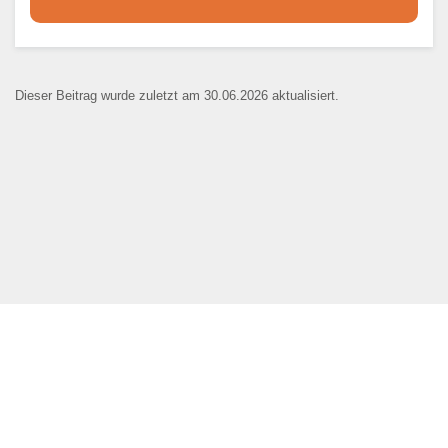
Dieser Teil dient lediglich zur
Kontaktaufnahme und ist nicht
Dieser Beitrag wurde zuletzt am 30.06.2026 aktualisiert.
öffentlich sichtbar.
Ansprechpartner
*
E-Mail
*