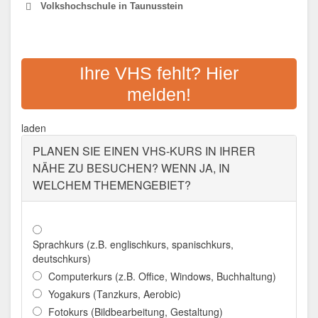
Volkshochschule in Taunusstein
VHS RHEINGAU-TAUNUS E.V.
Ihre VHS fehlt? Hier
Adresse:
Erich-Kästner-Str. 5, 65232
melden!
Taunusstein
Aktualisiert: August 2021
laden
PLANEN SIE EINEN VHS-KURS IN IHRER
NÄHE ZU BESUCHEN? WENN JA, IN
WELCHEM THEMENGEBIET?
Sprachkurs (z.B. englischkurs, spanischkurs,
deutschkurs)
Computerkurs (z.B. Office, Windows, Buchhaltung)
Yogakurs (Tanzkurs, Aerobic)
Fotokurs (Bildbearbeitung, Gestaltung)