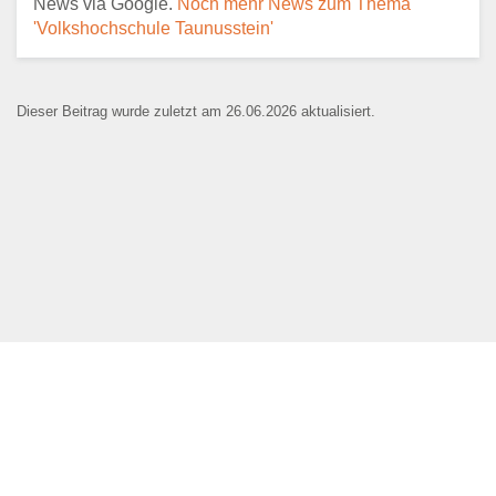
News via Google.
Noch mehr News zum Thema
'Volkshochschule Taunusstein'
E-Mail
*
Dieser Beitrag wurde zuletzt am 26.06.2026 aktualisiert.
Name der Bildungseinrichtung
*
Standort
*
Webseite