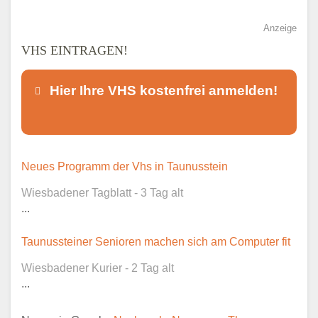
Anzeige
VHS EINTRAGEN!
Hier Ihre VHS kostenfrei anmelden!
Dieser Teil dient lediglich zur
Neues Programm der Vhs in Taunusstein
Kontaktaufnahme und ist nicht
Wiesbadener Tagblatt - 3 Tag alt
öffentlich sichtbar.
...
Taunussteiner Senioren machen sich am Computer fit
Wiesbadener Kurier - 2 Tag alt
Ansprechpartner
*
...