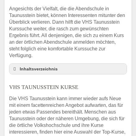
Angesichts der Vielfalt, die die Abendschule in
Taunusstein bietet, können Interessenten mitunter den
Überblick verlieren. Dann hilft die VHS Taunusstein
Kurssuche weiter, die rasch zum gewünschten
Ergebnis führt. All denjenigen, die sich zu einem Kurs
an der örtlichen Abendschule anmelden möchten,
steht folglich eine komfortable Kurssuche zur
Verfügung.
Inhaltsverzeichnis
Abendschule Taunusstein Kurssuche
VHS TAUNUSSTEIN KURSE
VHS Taunusstein Kurse
VHS Taunusstein – Öffnungszeiten und
Die VHS Taunusstein kann immer wieder aufs Neue
Telefonnummer
mit einem facettenreichen Angebot aufwarten, das für
Stellenangebote der Volkshochschule
jeden etwas Passendes bereithält. Menschen aus
Taunusstein
Taunusstein oder der näheren Umgebung, die sich für
Online-Kurse – Alternative Angebote zum
die örtliche Volkshochschule und ihre Kurse
VHS-Kurs
interessieren, finden hier eine Auswahl der Top-Kurse,