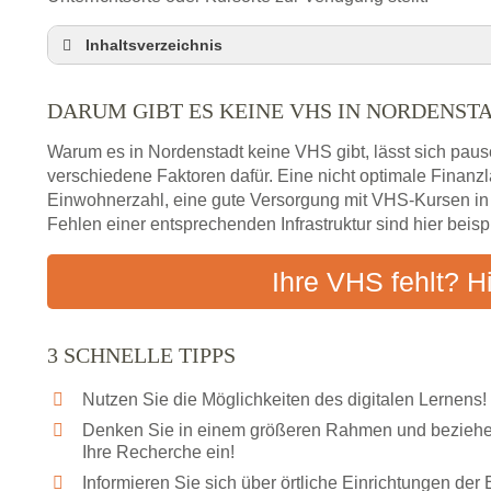
Inhaltsverzeichnis
Darum gibt es keine VHS in Nordenstadt
DARUM GIBT ES KEINE VHS IN NORDENST
3 schnelle Tipps
Checkliste: So finden auch Menschen aus Norden
Warum es in Nordenstadt keine VHS gibt, lässt sich paus
Abendschule in der Region rund um Nordenstadt
verschiedene Faktoren dafür. Eine nicht optimale Finan
Einwohnerzahl, eine gute Versorgung mit VHS-Kursen i
VHS steht für Erwachsenenbildung
Fehlen einer entsprechenden Infrastruktur sind hier beis
Online-Kurse: Alternative Angebote zum VHS-Kur
Vor- und Nachteile von Online-Kursen
Ihre VHS fehlt? H
Checkliste: Darauf kommt es bei Bildungsangebo
Das bundesweite Volkshochschulwesen
3 SCHNELLE TIPPS
Nutzen Sie die Möglichkeiten des digitalen Lernens!
Denken Sie in einem größeren Rahmen und beziehen
Ihre Recherche ein!
Informieren Sie sich über örtliche Einrichtungen de