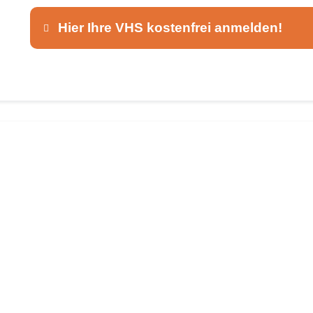
Hier Ihre VHS kostenfrei anmelden!
Dieser Teil dient lediglich zur Kontaktaufnah
Ansprechpartner
*
E-Mail
*