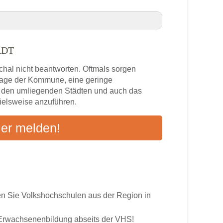
ADT
stadt VHS-Kurse in Ihrer Nähe
chal nicht beantworten. Oftmals sorgen
zlage der Kommune, eine geringe
n den umliegenden Städten und auch das
pielsweise anzuführen.
s
ier melden!
ten an
 Sie Volkshochschulen aus der Region in
r Erwachsenenbildung abseits der VHS!