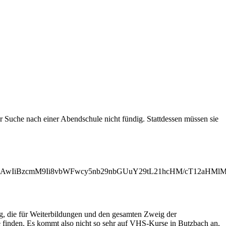
Suche nach einer Abendschule nicht fündig. Stattdessen müssen sie
MjAwIiBzcmM9Ii8vbWFwcy5nb29nbGUuY29tL21hcHM/cT12aH
ng, die für Weiterbildungen und den gesamten Zweig der
e finden. Es kommt also nicht so sehr auf VHS-Kurse in Butzbach an,