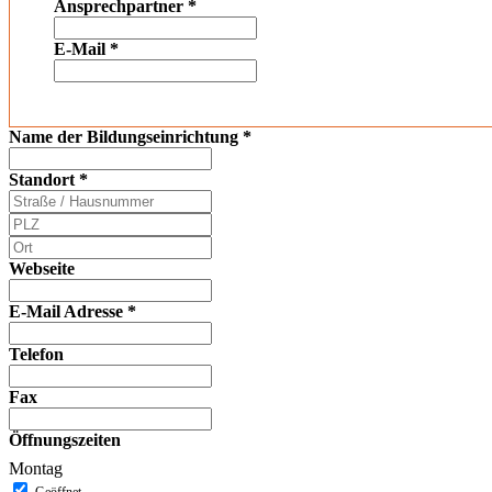
Ansprechpartner
*
E-Mail
*
Name der Bildungseinrichtung
*
Standort
*
Webseite
E-Mail Adresse
*
Telefon
Fax
Öffnungszeiten
Montag