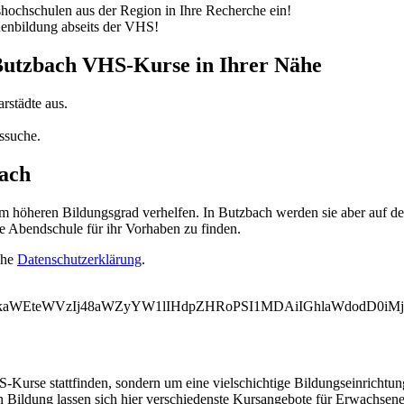
ochschulen aus der Region in Ihre Recherche ein!
nenbildung abseits der VHS!
 Butzbach VHS-Kurse in Ihrer Nähe
rstädte aus.
ssuche.
bach
höheren Bildungsgrad verhelfen. In Butzbach werden sie aber auf der 
e Abendschule für ihr Vorhaben zu finden.
ehe
Datenschutzerklärung
.
WVkaWEteWVzIj48aWZyYW1lIHdpZHRoPSI1MDAiIGhlaWdodD0i
-Kurse stattfinden, sondern um eine vielschichtige Bildungseinrichtu
n Bildung lassen sich hier verschiedenste Kursangebote für Erwachsen