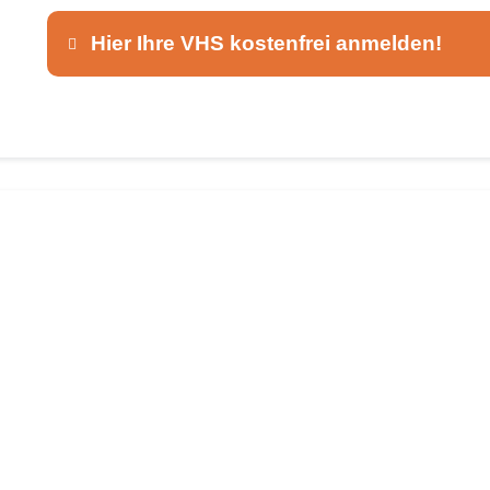
Hier Ihre VHS kostenfrei anmelden!
Dieser Teil dient lediglich zur Kontaktaufnah
Ansprechpartner
*
E-Mail
*