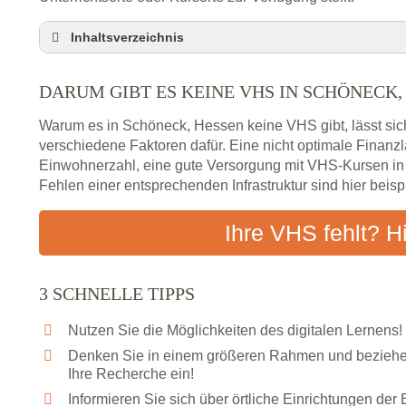
Inhaltsverzeichnis
Darum gibt es keine VHS in Schöneck, Hessen
DARUM GIBT ES KEINE VHS IN SCHÖNECK,
3 schnelle Tipps
Checkliste: So finden auch Menschen aus Schön
Warum es in Schöneck, Hessen keine VHS gibt, lässt sic
Abendschule in der Region rund um Schöneck, 
verschiedene Faktoren dafür. Eine nicht optimale Finan
Einwohnerzahl, eine gute Versorgung mit VHS-Kursen i
VHS steht für Erwachsenenbildung
Fehlen einer entsprechenden Infrastruktur sind hier beis
Online-Kurse: Alternative Angebote zum VHS-Kur
Vor- und Nachteile von Online-Kursen
Ihre VHS fehlt? H
Checkliste: Darauf kommt es bei Bildungsangebo
Das bundesweite Volkshochschulwesen
3 SCHNELLE TIPPS
Nutzen Sie die Möglichkeiten des digitalen Lernens!
Denken Sie in einem größeren Rahmen und beziehen
Ihre Recherche ein!
Informieren Sie sich über örtliche Einrichtungen de