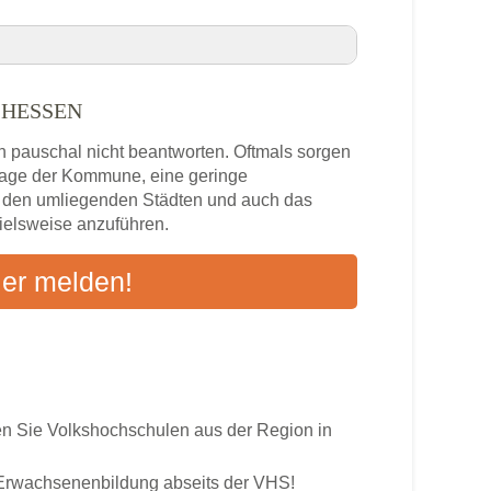
 HESSEN
eck, Hessen VHS-Kurse in Ihrer Nähe
h pauschal nicht beantworten. Oftmals sorgen
Hessen
zlage der Kommune, eine geringe
n den umliegenden Städten und auch das
pielsweise anzuführen.
s
ier melden!
ten an
 Sie Volkshochschulen aus der Region in
r Erwachsenenbildung abseits der VHS!