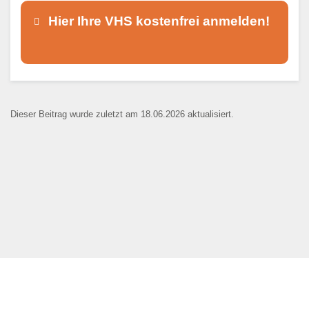
Hier Ihre VHS kostenfrei anmelden!
Dieser Teil dient lediglich zur
Kontaktaufnahme und ist nicht
Dieser Beitrag wurde zuletzt am 18.06.2026 aktualisiert.
öffentlich sichtbar.
Ansprechpartner
*
E-Mail
*