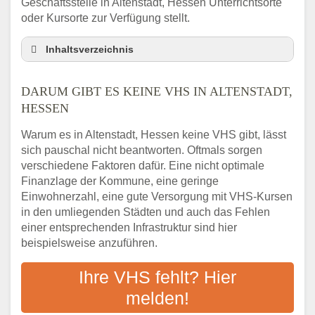
Geschäftsstelle in Altenstadt, Hessen Unterrichtsorte
oder Kursorte zur Verfügung stellt.
Inhaltsverzeichnis
Darum gibt es keine VHS in Altenstadt,
Hessen
DARUM GIBT ES KEINE VHS IN ALTENSTADT,
3 schnelle Tipps
HESSEN
Checkliste: So finden auch Menschen aus
Warum es in Altenstadt, Hessen keine VHS gibt, lässt
Altenstadt, Hessen VHS-Kurse in Ihrer Nähe
sich pauschal nicht beantworten. Oftmals sorgen
Abendschule in der Region rund um
verschiedene Faktoren dafür. Eine nicht optimale
Altenstadt, Hessen
Finanzlage der Kommune, eine geringe
VHS steht für Erwachsenenbildung
Einwohnerzahl, eine gute Versorgung mit VHS-Kursen
Online-Kurse: Alternative Angebote zum
in den umliegenden Städten und auch das Fehlen
VHS-Kurs
einer entsprechenden Infrastruktur sind hier
beispielsweise anzuführen.
Vor- und Nachteile von Online-Kursen
Checkliste: Darauf kommt es bei
Ihre VHS fehlt? Hier
Bildungsangeboten an
melden!
Das bundesweite Volkshochschulwesen