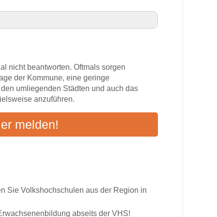
eim VHS-Kurse in Ihrer Nähe
al nicht beantworten. Oftmals sorgen
zlage der Kommune, eine geringe
n den umliegenden Städten und auch das
pielsweise anzuführen.
s
ier melden!
ten an
 Sie Volkshochschulen aus der Region in
r Erwachsenenbildung abseits der VHS!