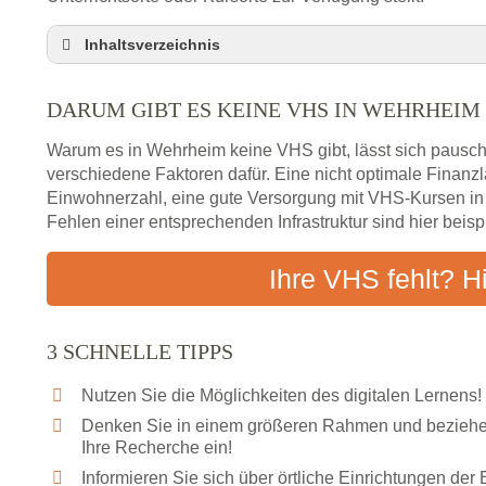
Inhaltsverzeichnis
Darum gibt es keine VHS in Wehrheim
DARUM GIBT ES KEINE VHS IN WEHRHEIM
3 schnelle Tipps
Checkliste: So finden auch Menschen aus Wehrh
Warum es in Wehrheim keine VHS gibt, lässt sich pausch
Abendschule in der Region rund um Wehrheim
verschiedene Faktoren dafür. Eine nicht optimale Finan
Einwohnerzahl, eine gute Versorgung mit VHS-Kursen i
VHS steht für Erwachsenenbildung
Fehlen einer entsprechenden Infrastruktur sind hier beis
Online-Kurse: Alternative Angebote zum VHS-Kur
Vor- und Nachteile von Online-Kursen
Ihre VHS fehlt? H
Checkliste: Darauf kommt es bei Bildungsangebo
Das bundesweite Volkshochschulwesen
3 SCHNELLE TIPPS
Nutzen Sie die Möglichkeiten des digitalen Lernens!
Denken Sie in einem größeren Rahmen und beziehen
Ihre Recherche ein!
Informieren Sie sich über örtliche Einrichtungen de