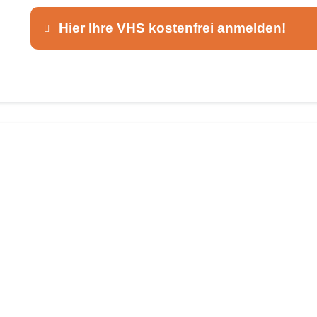
Hier Ihre VHS kostenfrei anmelden!
Dieser Teil dient lediglich zur Kontaktaufnah
Ansprechpartner
*
E-Mail
*