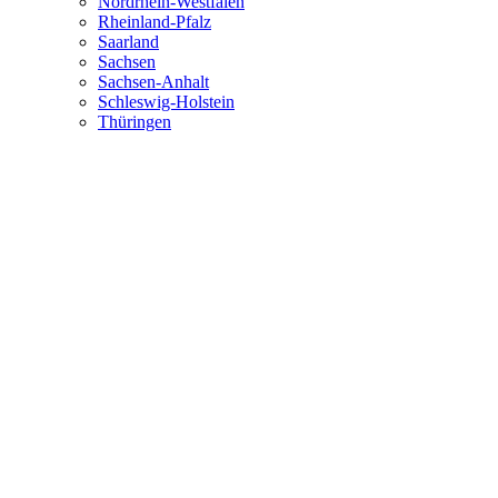
Nordrhein-Westfalen
Rheinland-Pfalz
Saarland
Sachsen
Sachsen-Anhalt
Schleswig-Holstein
Thüringen