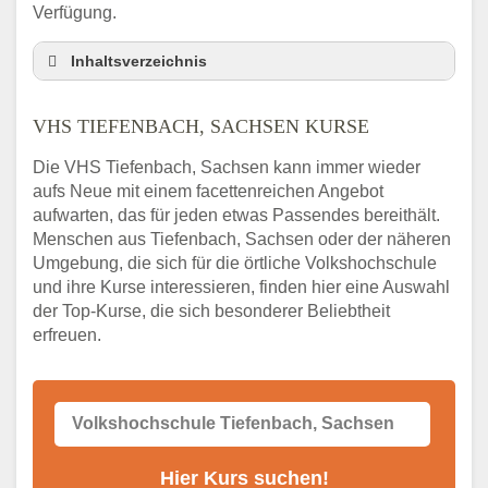
Verfügung.
Inhaltsverzeichnis
VHS Nebenstelle in Tiefenbach, Sachsen
und Umgebung
VHS TIEFENBACH, SACHSEN KURSE
3 Tipps
Die VHS Tiefenbach, Sachsen kann immer wieder
Abendschule Tiefenbach, Sachsen
aufs Neue mit einem facettenreichen Angebot
Kurssuche
aufwarten, das für jeden etwas Passendes bereithält.
VHS Tiefenbach, Sachsen Kurse
Menschen aus Tiefenbach, Sachsen oder der näheren
VHS Tiefenbach, Sachsen – Öffnungszeiten
Umgebung, die sich für die örtliche Volkshochschule
und Telefonnummer
und ihre Kurse interessieren, finden hier eine Auswahl
der Top-Kurse, die sich besonderer Beliebtheit
Stellenangebote der Volkshochschule
Tiefenbach, Sachsen
erfreuen.
Online-Kurse – Alternative Angebote zum
VHS-Kurs
Alternativen zum VHS Programm 2026 in
Tiefenbach, Sachsen