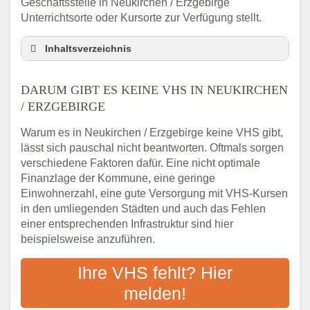
Geschäftsstelle in Neukirchen / Erzgebirge
Unterrichtsorte oder Kursorte zur Verfügung stellt.
Inhaltsverzeichnis
Darum gibt es keine VHS in Neukirchen /
Erzgebirge
DARUM GIBT ES KEINE VHS IN NEUKIRCHEN
3 schnelle Tipps
/ ERZGEBIRGE
Checkliste: So finden auch Menschen aus
Warum es in Neukirchen / Erzgebirge keine VHS gibt,
Neukirchen / Erzgebirge VHS-Kurse in Ihrer
lässt sich pauschal nicht beantworten. Oftmals sorgen
Nähe
verschiedene Faktoren dafür. Eine nicht optimale
Abendschule in der Region rund um
Finanzlage der Kommune, eine geringe
Neukirchen / Erzgebirge
Einwohnerzahl, eine gute Versorgung mit VHS-Kursen
VHS steht für Erwachsenenbildung
in den umliegenden Städten und auch das Fehlen
Online-Kurse: Alternative Angebote zum
einer entsprechenden Infrastruktur sind hier
VHS-Kurs
beispielsweise anzuführen.
Vor- und Nachteile von Online-Kursen
Ihre VHS fehlt? Hier
Checkliste: Darauf kommt es bei
Bildungsangeboten an
melden!
Das bundesweite Volkshochschulwesen