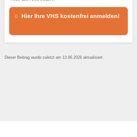
Hier Ihre VHS kostenfrei anmelden!
Dieser Teil dient lediglich zur
Kontaktaufnahme und ist nicht
Dieser Beitrag wurde zuletzt am 13.06.2026 aktualisiert.
öffentlich sichtbar.
Ansprechpartner
*
E-Mail
*