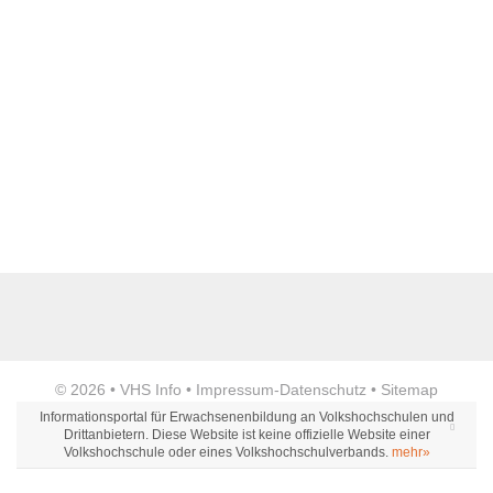
Name der Bildungseinrichtung
*
Standort
*
Anzeige
© 2026 •
VHS Info
•
Impressum
-
Datenschutz
•
Sitemap
Webseite
Informationsportal für Erwachsenenbildung an Volkshochschulen und
Drittanbietern. Diese Website ist keine offizielle Website einer
Volkshochschule oder eines Volkshochschulverbands.
mehr»