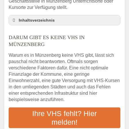
Geschäftsstelle in Münzenberg Unterrichtsorte oder
Kursorte zur Verfügung stellt.
Inhaltsverzeichnis
Darum gibt es keine VHS in Münzenberg
DARUM GIBT ES KEINE VHS IN
3 schnelle Tipps
MÜNZENBERG
Checkliste: So finden auch Menschen aus
Münzenberg VHS-Kurse in Ihrer Nähe
Warum es in Münzenberg keine VHS gibt, lässt sich
Abendschule in der Region rund um
pauschal nicht beantworten. Oftmals sorgen
Münzenberg
verschiedene Faktoren dafür. Eine nicht optimale
VHS steht für Erwachsenenbildung
Finanzlage der Kommune, eine geringe
Einwohnerzahl, eine gute Versorgung mit VHS-Kursen
Online-Kurse: Alternative Angebote zum
VHS-Kurs
in den umliegenden Städten und auch das Fehlen
einer entsprechenden Infrastruktur sind hier
Vor- und Nachteile von Online-Kursen
beispielsweise anzuführen.
Checkliste: Darauf kommt es bei
Bildungsangeboten an
Ihre VHS fehlt? Hier
Das bundesweite Volkshochschulwesen
melden!