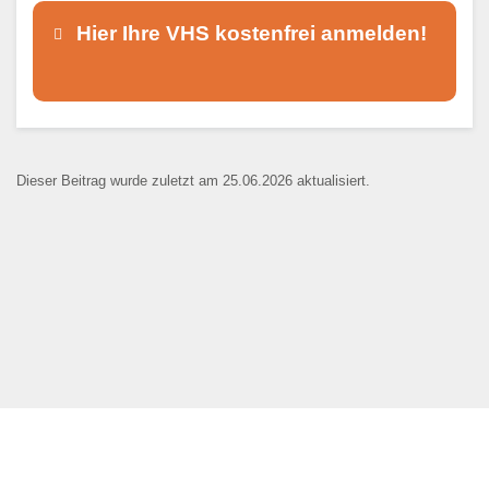
Hier Ihre VHS kostenfrei anmelden!
Dieser Teil dient lediglich zur
Kontaktaufnahme und ist nicht
Dieser Beitrag wurde zuletzt am 25.06.2026 aktualisiert.
öffentlich sichtbar.
Ansprechpartner
*
E-Mail
*