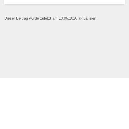
Dieser Beitrag wurde zuletzt am 18.06.2026 aktualisiert.
Name der Bildungseinrichtung
*
Standort
*
Webseite