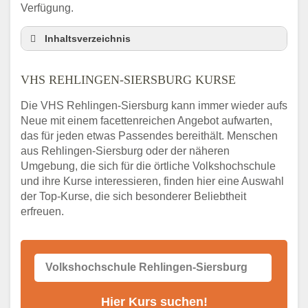
Verfügung.
Inhaltsverzeichnis
VHS Nebenstelle in Rehlingen-Siersburg
und Umgebung
VHS REHLINGEN-SIERSBURG KURSE
3 Tipps
Die VHS Rehlingen-Siersburg kann immer wieder aufs
Abendschule Rehlingen-Siersburg
Neue mit einem facettenreichen Angebot aufwarten,
Kurssuche
das für jeden etwas Passendes bereithält. Menschen
VHS Rehlingen-Siersburg Kurse
aus Rehlingen-Siersburg oder der näheren
VHS Rehlingen-Siersburg – Öffnungszeiten
Umgebung, die sich für die örtliche Volkshochschule
und Telefonnummer
und ihre Kurse interessieren, finden hier eine Auswahl
der Top-Kurse, die sich besonderer Beliebtheit
Stellenangebote der Volkshochschule
Rehlingen-Siersburg
erfreuen.
Online-Kurse – Alternative Angebote zum
VHS-Kurs
Alternativen zum VHS Programm 2026 in
Rehlingen-Siersburg