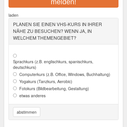
melden!
Adresse:
Kaiser-Friedrich Ring 26, 66740
Saarlouis
laden
Aktualisiert: August 2021
PLANEN SIE EINEN VHS-KURS IN IHRER
GESELLSCHAFT FÜR
NÄHE ZU BESUCHEN? WENN JA, IN
BILDUNG UND KULTUR IM
WELCHEM THEMENGEBIET?
LANDKREIS SAARLOUIS MBH
/ KREISVOLKSHOCHSCHULE
SAARLOUIS
Sprachkurs (z.B. englischkurs, spanischkurs,
Adresse:
Kaiser-Wilhelm-Straße 4-6, 66740
deutschkurs)
Saarlouis
Computerkurs (z.B. Office, Windows, Buchhaltung)
Aktualisiert: August 2021
Yogakurs (Tanzkurs, Aerobic)
Fotokurs (Bildbearbeitung, Gestaltung)
etwas anderes
abstimmen