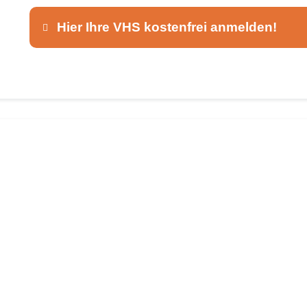
Hier Ihre VHS kostenfrei anmelden!
Dieser Teil dient lediglich zur Kontaktaufnah
Ansprechpartner
*
E-Mail
*