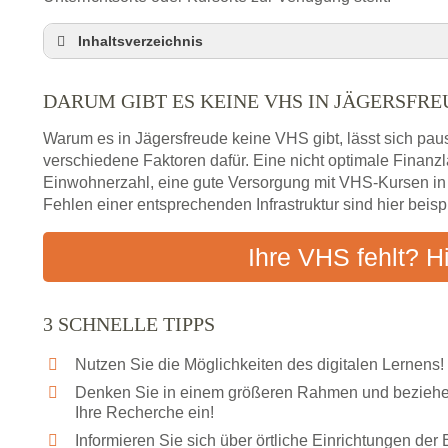
Inhaltsverzeichnis
Darum gibt es keine VHS in Jägersfreude
DARUM GIBT ES KEINE VHS IN JÄGERSFR
3 schnelle Tipps
Checkliste: So finden auch Menschen aus Jägers
Warum es in Jägersfreude keine VHS gibt, lässt sich pau
Abendschule in der Region rund um Jägersfreude
verschiedene Faktoren dafür. Eine nicht optimale Finan
Einwohnerzahl, eine gute Versorgung mit VHS-Kursen i
VHS steht für Erwachsenenbildung
Fehlen einer entsprechenden Infrastruktur sind hier beis
Online-Kurse: Alternative Angebote zum VHS-Kur
Vor- und Nachteile von Online-Kursen
Ihre VHS fehlt? H
Checkliste: Darauf kommt es bei Bildungsangebo
Das bundesweite Volkshochschulwesen
3 SCHNELLE TIPPS
Nutzen Sie die Möglichkeiten des digitalen Lernens!
Denken Sie in einem größeren Rahmen und beziehen
Ihre Recherche ein!
Informieren Sie sich über örtliche Einrichtungen de