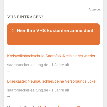
Anzeige
VHS EINTRAGEN!
Hier Ihre VHS kostenfrei anmelden!
Dieser Teil dient lediglich zur
Kreisvolkshochschule Saarpfalz-Kreis startet wieder
Kontaktaufnahme und ist nicht
saarbruecker-zeitung.de - 1 Jahre alt
öffentlich sichtbar.
...
Blieskastel: Neubau schließt eine Versorgungslücke
saarbruecker-zeitung.de - 1 Jahre alt
Ansprechpartner
*
...