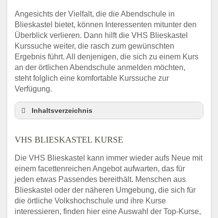
Angesichts der Vielfalt, die die Abendschule in
Blieskastel bietet, können Interessenten mitunter den
Überblick verlieren. Dann hilft die VHS Blieskastel
Kurssuche weiter, die rasch zum gewünschten
Ergebnis führt. All denjenigen, die sich zu einem Kurs
an der örtlichen Abendschule anmelden möchten,
steht folglich eine komfortable Kurssuche zur
Verfügung.
Inhaltsverzeichnis
Abendschule Blieskastel Kurssuche
VHS BLIESKASTEL KURSE
VHS Blieskastel Kurse
VHS Blieskastel – Öffnungszeiten und
Die VHS Blieskastel kann immer wieder aufs Neue mit
Telefonnummer
einem facettenreichen Angebot aufwarten, das für
Stellenangebote der Volkshochschule
jeden etwas Passendes bereithält. Menschen aus
Blieskastel
Blieskastel oder der näheren Umgebung, die sich für
Online-Kurse – Alternative Angebote zum
die örtliche Volkshochschule und ihre Kurse
VHS-Kurs
interessieren, finden hier eine Auswahl der Top-Kurse,