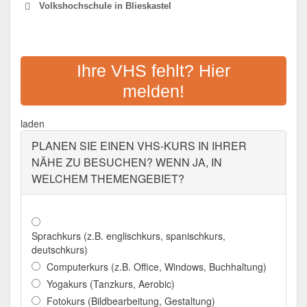
Volkshochschule in Blieskastel
KREISVOLKSHOCHSCHULE
SAARPFALZ-KREIS
Ihre VHS fehlt? Hier
melden!
Adresse:
Am Schloß 11, 66440 Blieskastel
Aktualisiert: August 2021
laden
PLANEN SIE EINEN VHS-KURS IN IHRER
NÄHE ZU BESUCHEN? WENN JA, IN
WELCHEM THEMENGEBIET?
Sprachkurs (z.B. englischkurs, spanischkurs,
deutschkurs)
Computerkurs (z.B. Office, Windows, Buchhaltung)
Yogakurs (Tanzkurs, Aerobic)
Fotokurs (Bildbearbeitung, Gestaltung)