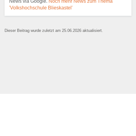
News via Google.
Noch mehr News zum Thema
'Volkshochschule Blieskastel'
E-Mail
*
Dieser Beitrag wurde zuletzt am 25.06.2026 aktualisiert.
Name der Bildungseinrichtung
*
Standort
*
Webseite