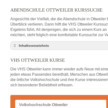
ABENDSCHULE OTTWEILER KURSSUCHE
Angesichts der Vielfalt, die die Abendschule in Ottweiler
Überblick verlieren. Dann hilft die VHS Ottweiler Kurss
Ergebnis führt. All denjenigen, die sich zu einem Kurs a
möchten, steht folglich eine komfortable Kurssuche zur V
Inhaltsverzeichnis
VHS Nebenstelle in Ottweiler und Umgebung
VHS OTTWEILER KURSE
3 Tipps
Abendschule Ottweiler Kurssuche
Die VHS Ottweiler kann immer wieder aufs Neue mit eine
VHS Ottweiler Kurse
jeden etwas Passendes bereithält. Menschen aus Ottweil
die örtliche Volkshochschule und ihre Kurse interessieren
VHS Ottweiler – Öffnungszeiten und Telefonnum
sich besonderer Beliebtheit erfreuen.
Stellenangebote der Volkshochschule Ottweiler
Online-Kurse – Alternative Angebote zum VHS-Ku
Alternativen zum VHS Programm 2026 in Ottweile