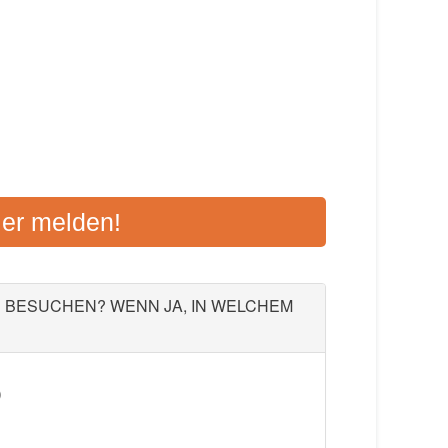
ULE NEUNKIRCHEN
ier melden!
23, 66564 Ottweiler
Aktualisiert: August 2021
U BESUCHEN? WENN JA, IN WELCHEM
)