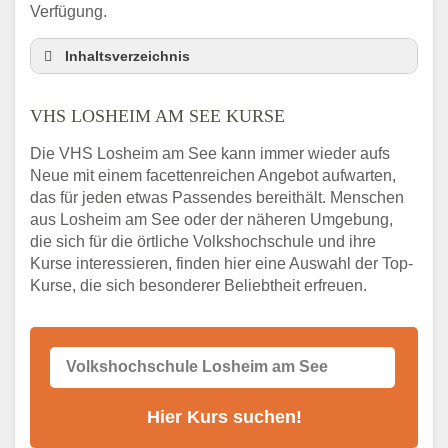
Verfügung.
Inhaltsverzeichnis
VHS Nebenstelle in Losheim am See und
Umgebung
VHS LOSHEIM AM SEE KURSE
3 Tipps
Die VHS Losheim am See kann immer wieder aufs
Abendschule Losheim am See Kurssuche
Neue mit einem facettenreichen Angebot aufwarten,
VHS Losheim am See Kurse
das für jeden etwas Passendes bereithält. Menschen
VHS Losheim am See – Öffnungszeiten und
aus Losheim am See oder der näheren Umgebung,
Telefonnummer
die sich für die örtliche Volkshochschule und ihre
Kurse interessieren, finden hier eine Auswahl der Top-
Stellenangebote der Volkshochschule
Kurse, die sich besonderer Beliebtheit erfreuen.
Losheim am See
Online-Kurse – Alternative Angebote zum
VHS-Kurs
Alternativen zum VHS Programm 2026 in
Losheim am See