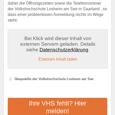
daher die Öffnungszeiten sowie die Telefonnummer
der Volkshochschule Losheim am See in Saarland , so
dass einer problemlosen Anmeldung nichts im Wege
steht:
Bei Klick wird dieser Inhalt von
externen Servern geladen. Details
siehe
Datenschutzerklärung
.
Externen Inhalt laden
Haupstelle der Volkshochschule Losheim am See
VOLKSHOCHSCHULE
MERZIG-WADERN E.V.
Ihre VHS fehlt? Hier
melden!
Adresse:
Gutenbergstraße 14, 66663 Merzig