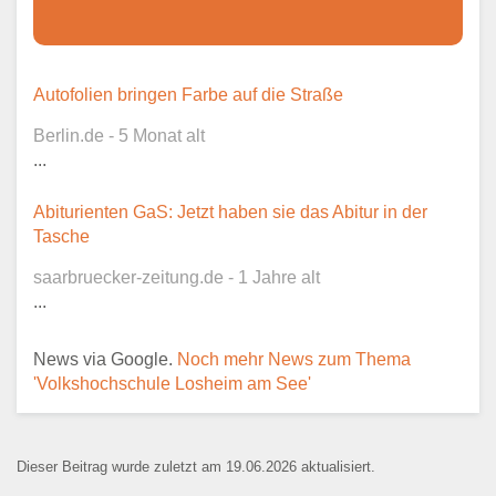
Dieser Teil dient lediglich zur
Autofolien bringen Farbe auf die Straße
Kontaktaufnahme und ist nicht
Berlin.de - 5 Monat alt
öffentlich sichtbar.
...
Abiturienten GaS: Jetzt haben sie das Abitur in der
Tasche
Ansprechpartner
*
saarbruecker-zeitung.de - 1 Jahre alt
...
News via Google.
Noch mehr News zum Thema
E-Mail
*
'Volkshochschule Losheim am See'
Dieser Beitrag wurde zuletzt am 19.06.2026 aktualisiert.