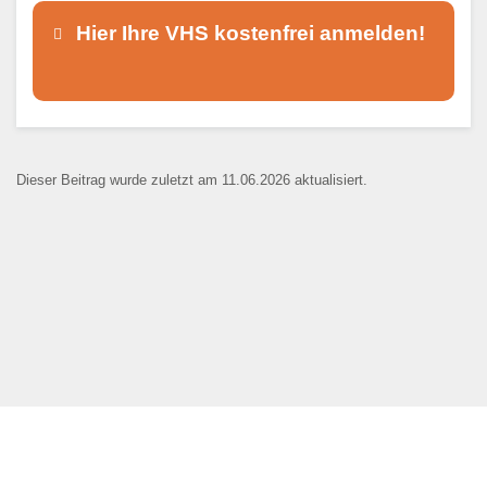
Hier Ihre VHS kostenfrei anmelden!
Dieser Teil dient lediglich zur
Kontaktaufnahme und ist nicht
Dieser Beitrag wurde zuletzt am 11.06.2026 aktualisiert.
öffentlich sichtbar.
Ansprechpartner
*
E-Mail
*