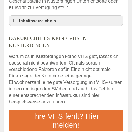
Geschäftsstelle in Kusterdingen Unterrichtsorte oder
Kursorte zur Verfügung stellt.
Inhaltsverzeichnis
Darum gibt es keine VHS in Kusterdingen
DARUM GIBT ES KEINE VHS IN
3 schnelle Tipps
KUSTERDINGEN
Checkliste: So finden auch Menschen aus
Kusterdingen VHS-Kurse in Ihrer Nähe
Warum es in Kusterdingen keine VHS gibt, lässt sich
Abendschule in der Region rund um
pauschal nicht beantworten. Oftmals sorgen
Kusterdingen
verschiedene Faktoren dafür. Eine nicht optimale
VHS steht für Erwachsenenbildung
Finanzlage der Kommune, eine geringe
Einwohnerzahl, eine gute Versorgung mit VHS-Kursen
Online-Kurse: Alternative Angebote zum
VHS-Kurs
in den umliegenden Städten und auch das Fehlen
einer entsprechenden Infrastruktur sind hier
Vor- und Nachteile von Online-Kursen
beispielsweise anzuführen.
Checkliste: Darauf kommt es bei
Bildungsangeboten an
Ihre VHS fehlt? Hier
Das bundesweite Volkshochschulwesen
melden!