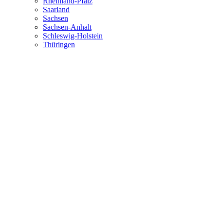
Rheinland-Pfalz
Saarland
Sachsen
Sachsen-Anhalt
Schleswig-Holstein
Thüringen