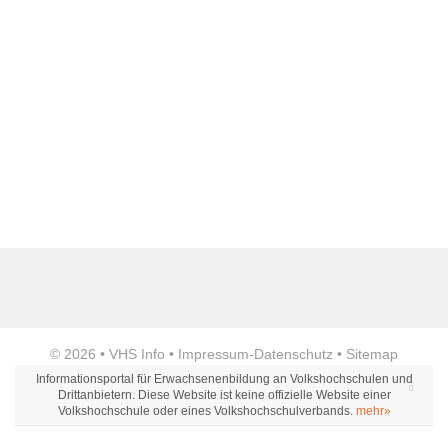
Name der Bildungseinrichtung
*
Standort
*
Anzeige
© 2026 •
VHS Info
•
Impressum
-
Datenschutz
•
Sitemap
Webseite
Informationsportal für Erwachsenenbildung an Volkshochschulen und
Drittanbietern. Diese Website ist keine offizielle Website einer
Volkshochschule oder eines Volkshochschulverbands.
mehr»