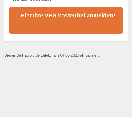
Hier Ihre VHS kostenfrei anmelden!
Dieser Teil dient lediglich zur
Kontaktaufnahme und ist nicht
Dieser Beitrag wurde zuletzt am 04.06.2026 aktualisiert.
öffentlich sichtbar.
Ansprechpartner
*
E-Mail
*