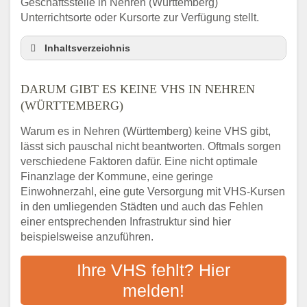
Geschäftsstelle in Nehren (Württemberg)
Unterrichtsorte oder Kursorte zur Verfügung stellt.
Inhaltsverzeichnis
Darum gibt es keine VHS in Nehren
(Württemberg)
DARUM GIBT ES KEINE VHS IN NEHREN
3 schnelle Tipps
(WÜRTTEMBERG)
Checkliste: So finden auch Menschen aus
Warum es in Nehren (Württemberg) keine VHS gibt,
Nehren (Württemberg) VHS-Kurse in Ihrer
lässt sich pauschal nicht beantworten. Oftmals sorgen
Nähe
verschiedene Faktoren dafür. Eine nicht optimale
Abendschule in der Region rund um Nehren
Finanzlage der Kommune, eine geringe
(Württemberg)
Einwohnerzahl, eine gute Versorgung mit VHS-Kursen
VHS steht für Erwachsenenbildung
in den umliegenden Städten und auch das Fehlen
Online-Kurse: Alternative Angebote zum
einer entsprechenden Infrastruktur sind hier
VHS-Kurs
beispielsweise anzuführen.
Vor- und Nachteile von Online-Kursen
Ihre VHS fehlt? Hier
Checkliste: Darauf kommt es bei
Bildungsangeboten an
melden!
Das bundesweite Volkshochschulwesen