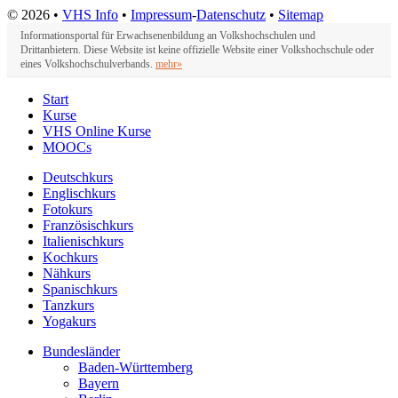
© 2026 •
VHS Info
•
Impressum
-
Datenschutz
•
Sitemap
Informationsportal für Erwachsenenbildung an Volkshochschulen und
Drittanbietern. Diese Website ist keine offizielle Website einer Volkshochschule oder
eines Volkshochschulverbands.
mehr»
Start
Kurse
VHS Online Kurse
MOOCs
Deutschkurs
Englischkurs
Fotokurs
Französischkurs
Italienischkurs
Kochkurs
Nähkurs
Spanischkurs
Tanzkurs
Yogakurs
Bundesländer
Baden-Württemberg
Bayern