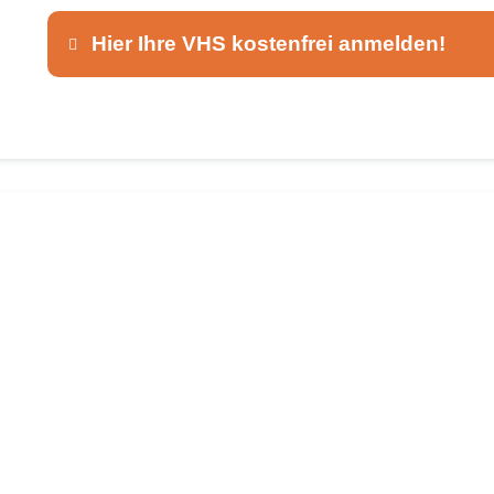
Hier Ihre VHS kostenfrei anmelden!
Dieser Teil dient lediglich zur Kontaktaufnah
Ansprechpartner
*
E-Mail
*