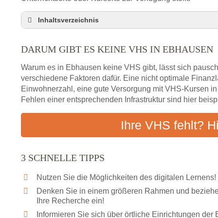
Inhaltsverzeichnis
Darum gibt es keine VHS in Ebhausen
DARUM GIBT ES KEINE VHS IN EBHAUSEN
3 schnelle Tipps
Checkliste: So finden auch Menschen aus Ebhau
Warum es in Ebhausen keine VHS gibt, lässt sich pausch
Abendschule in der Region rund um Ebhausen
verschiedene Faktoren dafür. Eine nicht optimale Finan
Einwohnerzahl, eine gute Versorgung mit VHS-Kursen i
VHS steht für Erwachsenenbildung
Fehlen einer entsprechenden Infrastruktur sind hier beis
Online-Kurse: Alternative Angebote zum VHS-Kur
Vor- und Nachteile von Online-Kursen
Ihre VHS fehlt? H
Checkliste: Darauf kommt es bei Bildungsangebo
Das bundesweite Volkshochschulwesen
3 SCHNELLE TIPPS
Nutzen Sie die Möglichkeiten des digitalen Lernens!
Denken Sie in einem größeren Rahmen und beziehen
Ihre Recherche ein!
Informieren Sie sich über örtliche Einrichtungen de