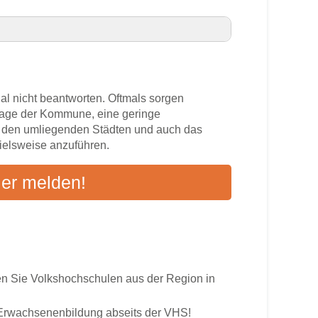
sen VHS-Kurse in Ihrer Nähe
al nicht beantworten. Oftmals sorgen
zlage der Kommune, eine geringe
n den umliegenden Städten und auch das
pielsweise anzuführen.
s
ier melden!
ten an
 Sie Volkshochschulen aus der Region in
r Erwachsenenbildung abseits der VHS!