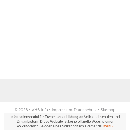
Name der Bildungseinrichtung
*
Standort
*
Anzeige
© 2026 •
VHS Info
•
Impressum
-
Datenschutz
•
Sitemap
Webseite
Informationsportal für Erwachsenenbildung an Volkshochschulen und
Drittanbietern. Diese Website ist keine offizielle Website einer
Volkshochschule oder eines Volkshochschulverbands.
mehr»