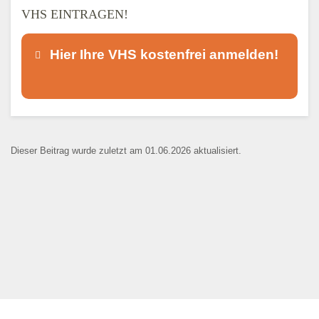
VHS EINTRAGEN!
Hier Ihre VHS kostenfrei anmelden!
Dieser Teil dient lediglich zur
Kontaktaufnahme und ist nicht
Dieser Beitrag wurde zuletzt am 01.06.2026 aktualisiert.
öffentlich sichtbar.
Ansprechpartner
*
E-Mail
*