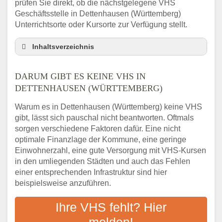
prüfen Sie direkt, ob die nächstgelegene VHS
Geschäftsstelle in Dettenhausen (Württemberg)
Unterrichtsorte oder Kursorte zur Verfügung stellt.
Inhaltsverzeichnis
Darum gibt es keine VHS in Dettenhausen
(Württemberg)
DARUM GIBT ES KEINE VHS IN
3 schnelle Tipps
DETTENHAUSEN (WÜRTTEMBERG)
Checkliste: So finden auch Menschen aus
Warum es in Dettenhausen (Württemberg) keine VHS
Dettenhausen (Württemberg) VHS-Kurse in
gibt, lässt sich pauschal nicht beantworten. Oftmals
Ihrer Nähe
sorgen verschiedene Faktoren dafür. Eine nicht
Abendschule in der Region rund um
optimale Finanzlage der Kommune, eine geringe
Dettenhausen (Württemberg)
Einwohnerzahl, eine gute Versorgung mit VHS-Kursen
VHS steht für Erwachsenenbildung
in den umliegenden Städten und auch das Fehlen
Online-Kurse: Alternative Angebote zum
einer entsprechenden Infrastruktur sind hier
VHS-Kurs
beispielsweise anzuführen.
Vor- und Nachteile von Online-Kursen
Ihre VHS fehlt? Hier
Checkliste: Darauf kommt es bei
Bildungsangeboten an
melden!