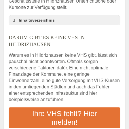
Geschäftsstelle in Hildrizhausen Unterrichtsorte oder
Kursorte zur Verfügung stellt.
Inhaltsverzeichnis
Darum gibt es keine VHS in Hildrizhausen
DARUM GIBT ES KEINE VHS IN
3 schnelle Tipps
HILDRIZHAUSEN
Checkliste: So finden auch Menschen aus
Hildrizhausen VHS-Kurse in Ihrer Nähe
Warum es in Hildrizhausen keine VHS gibt, lässt sich
Abendschule in der Region rund um
pauschal nicht beantworten. Oftmals sorgen
Hildrizhausen
verschiedene Faktoren dafür. Eine nicht optimale
VHS steht für Erwachsenenbildung
Finanzlage der Kommune, eine geringe
Einwohnerzahl, eine gute Versorgung mit VHS-Kursen
Online-Kurse: Alternative Angebote zum
VHS-Kurs
in den umliegenden Städten und auch das Fehlen
einer entsprechenden Infrastruktur sind hier
Vor- und Nachteile von Online-Kursen
beispielsweise anzuführen.
Checkliste: Darauf kommt es bei
Bildungsangeboten an
Ihre VHS fehlt? Hier
Das bundesweite Volkshochschulwesen
melden!