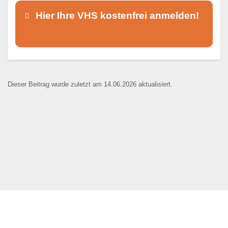
Hier Ihre VHS kostenfrei anmelden!
Dieser Teil dient lediglich zur
Kontaktaufnahme und ist nicht
Dieser Beitrag wurde zuletzt am 14.06.2026 aktualisiert.
öffentlich sichtbar.
Ansprechpartner
*
E-Mail
*