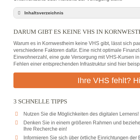
Inhaltsverzeichnis
Darum gibt es keine VHS in Kornwestheim
DARUM GIBT ES KEINE VHS IN KORNWEST
3 schnelle Tipps
Checkliste: So finden auch Menschen aus Kornw
Warum es in Kornwestheim keine VHS gibt, lässt sich pa
Abendschule in der Region rund um Kornwesthe
verschiedene Faktoren dafür. Eine nicht optimale Finan
Einwohnerzahl, eine gute Versorgung mit VHS-Kursen i
VHS steht für Erwachsenenbildung
Fehlen einer entsprechenden Infrastruktur sind hier beis
Online-Kurse: Alternative Angebote zum VHS-Kur
Vor- und Nachteile von Online-Kursen
Ihre VHS fehlt? H
Checkliste: Darauf kommt es bei Bildungsangebo
Das bundesweite Volkshochschulwesen
3 SCHNELLE TIPPS
Nutzen Sie die Möglichkeiten des digitalen Lernens!
Denken Sie in einem größeren Rahmen und beziehen
Ihre Recherche ein!
Informieren Sie sich über örtliche Einrichtungen de