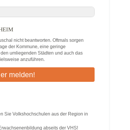
HEIM
estheim VHS-Kurse in Ihrer Nähe
uschal nicht beantworten. Oftmals sorgen
im
zlage der Kommune, eine geringe
n den umliegenden Städten und auch das
pielsweise anzuführen.
s
ier melden!
ten an
 Sie Volkshochschulen aus der Region in
r Erwachsenenbildung abseits der VHS!