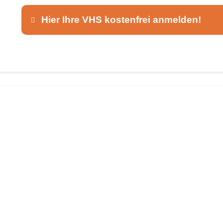
Hier Ihre VHS kostenfrei anmelden!
Dieser Teil dient lediglich zur Kontaktaufnah
Ansprechpartner
*
E-Mail
*