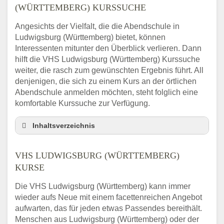
(WÜRTTEMBERG) KURSSUCHE
Angesichts der Vielfalt, die die Abendschule in
Ludwigsburg (Württemberg) bietet, können
Interessenten mitunter den Überblick verlieren. Dann
hilft die VHS Ludwigsburg (Württemberg) Kurssuche
weiter, die rasch zum gewünschten Ergebnis führt. All
denjenigen, die sich zu einem Kurs an der örtlichen
Abendschule anmelden möchten, steht folglich eine
komfortable Kurssuche zur Verfügung.
Inhaltsverzeichnis
Abendschule Ludwigsburg (Württemberg)
Kurssuche
VHS LUDWIGSBURG (WÜRTTEMBERG)
VHS Ludwigsburg (Württemberg) Kurse
KURSE
VHS Ludwigsburg (Württemberg) –
Die VHS Ludwigsburg (Württemberg) kann immer
Öffnungszeiten und Telefonnummer
wieder aufs Neue mit einem facettenreichen Angebot
Stellenangebote der Volkshochschule
aufwarten, das für jeden etwas Passendes bereithält.
Ludwigsburg (Württemberg)
Menschen aus Ludwigsburg (Württemberg) oder der