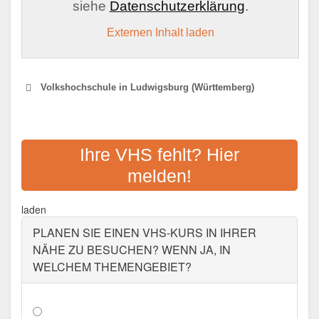
siehe
Datenschutzerklärung
.
Externen Inhalt laden
Volkshochschule in Ludwigsburg (Württemberg)
VOLKSHOCHSCHULE
LUDWIGSBURG STADT
Ihre VHS fehlt? Hier
melden!
Adresse:
Seestraße 16, 71638 Ludwigsburg
Aktualisiert: August 2021
laden
KREIS-VOLKSHOCHSCHULE
PLANEN SIE EINEN VHS-KURS IN IHRER
LUDWIGSBURG SCHILLER-
NÄHE ZU BESUCHEN? WENN JA, IN
VHS
WELCHEM THEMENGEBIET?
Adresse:
Hindenburgstr. 46, 71638
Ludwigsburg
Aktualisiert: August 2021