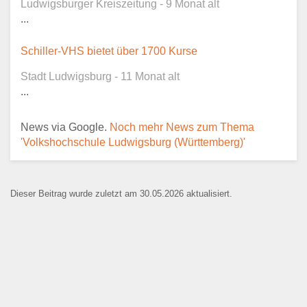
Ludwigsburger Kreiszeitung - 9 Monat alt
öffentlich sichtbar.
...
Schiller-VHS bietet über 1700 Kurse
Stadt Ludwigsburg - 11 Monat alt
Ansprechpartner
*
...
News via Google.
Noch mehr News zum Thema
'Volkshochschule Ludwigsburg (Württemberg)'
E-Mail
*
Dieser Beitrag wurde zuletzt am 30.05.2026 aktualisiert.
Name der Bildungseinrichtung
*