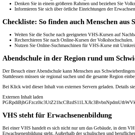
Denken Sie in einem größeren Rahmen und beziehen Sie Volksh
Informieren Sie sich über örtliche Einrichtungen der Erwachse
Checkliste: So finden auch Menschen aus
Weiten Sie die Suche nach geeigneten VHS-Kursen auf Nachba
Recherchieren Sie nach Online-Kursen der Volkshochschulen.
Nutzen Sie Online-Suchmaschinen für VHS-Kurse mit Umkrei
Abendschule in der Region rund um Schw
Der Besuch einer Abendschule kann Menschen aus Schwieberdingen zu
Stattdessen müssen sie regional suchen und die gesamte Region einbe
Bei Klick wird dieser Inhalt von externen Servern geladen. Details si
Externen Inhalt laden
PGRpdiBjbGFzcz0ic3UtZ21hcCBzdS11LXJlc3BvbnNpdmUtb
VHS steht für Erwachsenenbildung
Bei einer VHS handelt es sich nicht nur um das Gebäude, in dem VHS
Erwachsenenbildung steht. Außerhalb der schulischen und berufliche