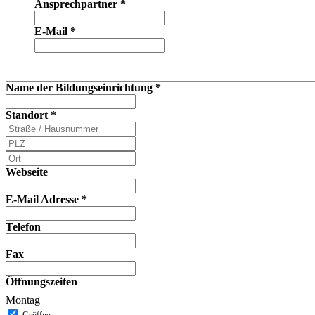
Ansprechpartner
*
E-Mail
*
Name der Bildungseinrichtung
*
Standort
*
Webseite
E-Mail Adresse
*
Telefon
Fax
Öffnungszeiten
Montag