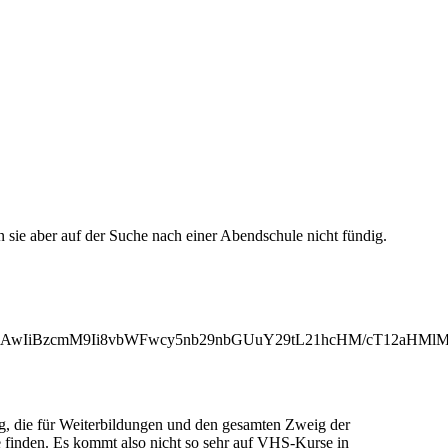
ie aber auf der Suche nach einer Abendschule nicht fündig.
iMjAwIiBzcmM9Ii8vbWFwcy5nb29nbGUuY29tL21hcHM/cT12aH
ng, die für Weiterbildungen und den gesamten Zweig der
e finden. Es kommt also nicht so sehr auf VHS-Kurse in