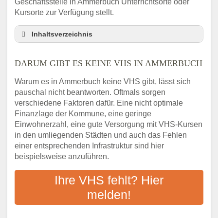
Geschäftsstelle in Ammerbuch Unterrichtsorte oder
Kursorte zur Verfügung stellt.
Inhaltsverzeichnis
Darum gibt es keine VHS in Ammerbuch
DARUM GIBT ES KEINE VHS IN AMMERBUCH
3 schnelle Tipps
Checkliste: So finden auch Menschen aus
Warum es in Ammerbuch keine VHS gibt, lässt sich
Ammerbuch VHS-Kurse in Ihrer Nähe
pauschal nicht beantworten. Oftmals sorgen
Abendschule in der Region rund um
verschiedene Faktoren dafür. Eine nicht optimale
Ammerbuch
Finanzlage der Kommune, eine geringe
VHS steht für Erwachsenenbildung
Einwohnerzahl, eine gute Versorgung mit VHS-Kursen
in den umliegenden Städten und auch das Fehlen
Online-Kurse: Alternative Angebote zum
einer entsprechenden Infrastruktur sind hier
VHS-Kurs
beispielsweise anzuführen.
Vor- und Nachteile von Online-Kursen
Checkliste: Darauf kommt es bei
Ihre VHS fehlt? Hier
Bildungsangeboten an
melden!
Das bundesweite Volkshochschulwesen