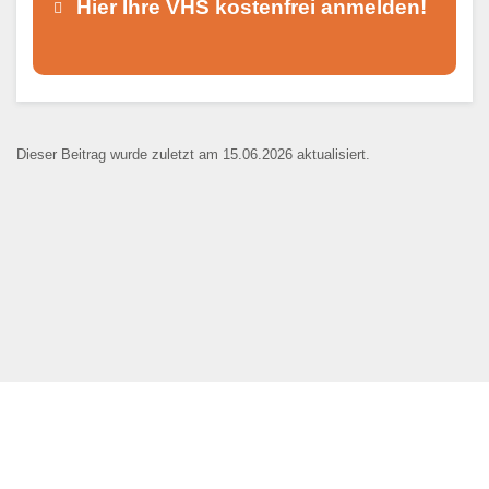
Hier Ihre VHS kostenfrei anmelden!
Dieser Teil dient lediglich zur
Kontaktaufnahme und ist nicht
Dieser Beitrag wurde zuletzt am 15.06.2026 aktualisiert.
öffentlich sichtbar.
Ansprechpartner
*
E-Mail
*