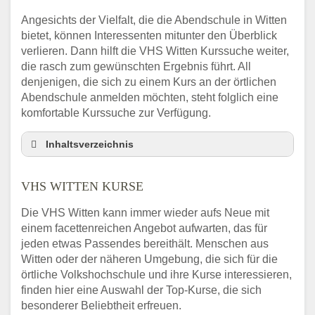
Angesichts der Vielfalt, die die Abendschule in Witten
bietet, können Interessenten mitunter den Überblick
verlieren. Dann hilft die VHS Witten Kurssuche weiter,
die rasch zum gewünschten Ergebnis führt. All
denjenigen, die sich zu einem Kurs an der örtlichen
Abendschule anmelden möchten, steht folglich eine
komfortable Kurssuche zur Verfügung.
Inhaltsverzeichnis
Abendschule Witten Kurssuche
VHS WITTEN KURSE
VHS Witten Kurse
VHS Witten – Öffnungszeiten und
Die VHS Witten kann immer wieder aufs Neue mit
Telefonnummer
einem facettenreichen Angebot aufwarten, das für
Stellenangebote der Volkshochschule Witten
jeden etwas Passendes bereithält. Menschen aus
Online-Kurse – Alternative Angebote zum
Witten oder der näheren Umgebung, die sich für die
VHS-Kurs
örtliche Volkshochschule und ihre Kurse interessieren,
finden hier eine Auswahl der Top-Kurse, die sich
Alternativen zum VHS Programm 2026 in
besonderer Beliebtheit erfreuen.
Witten