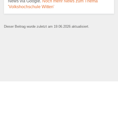
News via Google.
Noch mehr News zum Thema
E-Mail
*
'Volkshochschule Witten'
Dieser Beitrag wurde zuletzt am 19.06.2026 aktualisiert.
Name der Bildungseinrichtung
*
Standort
*
Webseite