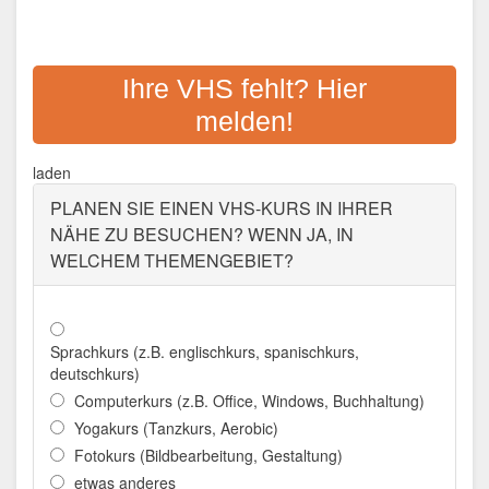
VHS-ZWECKVERBAND
WITTEN - WETTER -
Ihre VHS fehlt? Hier
HERDECKE
melden!
Adresse:
Holzkampstr. 7, 58453 Witten-Annen
laden
Aktualisiert: August 2021
PLANEN SIE EINEN VHS-KURS IN IHRER
NÄHE ZU BESUCHEN? WENN JA, IN
WELCHEM THEMENGEBIET?
Sprachkurs (z.B. englischkurs, spanischkurs,
deutschkurs)
Computerkurs (z.B. Office, Windows, Buchhaltung)
Yogakurs (Tanzkurs, Aerobic)
Fotokurs (Bildbearbeitung, Gestaltung)
etwas anderes