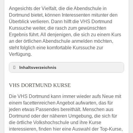
Angesichts der Vielfalt, die die Abendschule in
Dortmund bietet, können Interessenten mitunter den
Überblick verlieren. Dann hilft die VHS Dortmund
Kurssuche weiter, die rasch zum gewünschten
Ergebnis führt. All denjenigen, die sich zu einem Kurs
an der örtlichen Abendschule anmelden möchten,
steht folglich eine komfortable Kurssuche zur
Verfügung.
Inhaltsverzeichnis
Abendschule Dortmund Kurssuche
VHS DORTMUND KURSE
VHS Dortmund Kurse
VHS Dortmund – Öffnungszeiten und
Die VHS Dortmund kann immer wieder aufs Neue mit
Telefonnummer
einem facettenreichen Angebot aufwarten, das für
Stellenangebote der Volkshochschule
jeden etwas Passendes bereithält. Menschen aus
Dortmund
Dortmund oder der näheren Umgebung, die sich für
Online-Kurse – Alternative Angebote zum
die örtliche Volkshochschule und ihre Kurse
VHS-Kurs
interessieren, finden hier eine Auswahl der Top-Kurse,