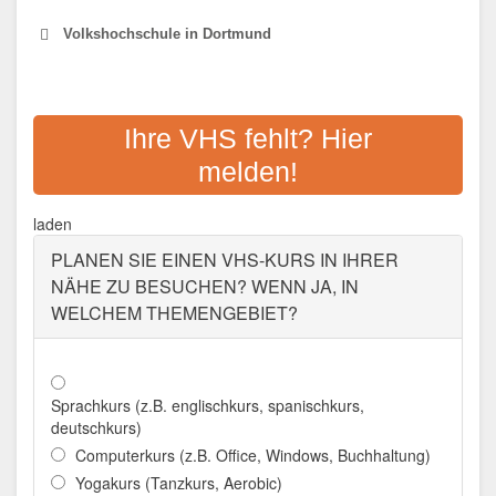
Volkshochschule in Dortmund
VOLKSHOCHSCHULE DER
STADT DORTMUND
Ihre VHS fehlt? Hier
melden!
Adresse:
Hansastr. 2-4, 44137 Dortmund
Aktualisiert: August 2021
laden
PLANEN SIE EINEN VHS-KURS IN IHRER
NÄHE ZU BESUCHEN? WENN JA, IN
WELCHEM THEMENGEBIET?
Sprachkurs (z.B. englischkurs, spanischkurs,
deutschkurs)
Computerkurs (z.B. Office, Windows, Buchhaltung)
Yogakurs (Tanzkurs, Aerobic)