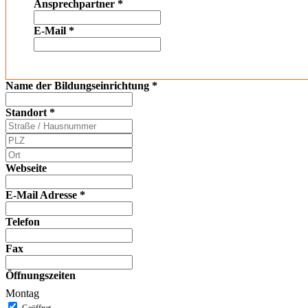
Ansprechpartner
*
E-Mail
*
Name der Bildungseinrichtung
*
Standort
*
Webseite
E-Mail Adresse
*
Telefon
Fax
Öffnungszeiten
Montag