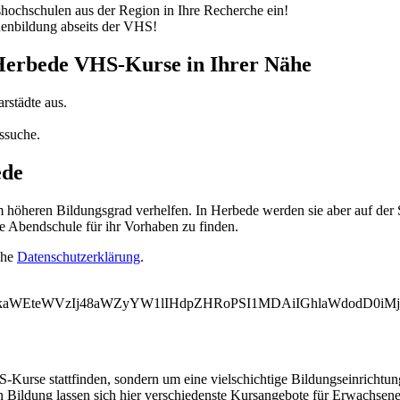
ochschulen aus der Region in Ihre Recherche ein!
nenbildung abseits der VHS!
 Herbede VHS-Kurse in Ihrer Nähe
rstädte aus.
ssuche.
ede
öheren Bildungsgrad verhelfen. In Herbede werden sie aber auf der S
e Abendschule für ihr Vorhaben zu finden.
ehe
Datenschutzerklärung
.
WVkaWEteWVzIj48aWZyYW1lIHdpZHRoPSI1MDAiIGhlaWdodD0i
-Kurse stattfinden, sondern um eine vielschichtige Bildungseinrichtu
n Bildung lassen sich hier verschiedenste Kursangebote für Erwachsen