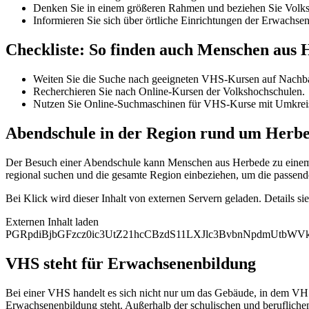
Denken Sie in einem größeren Rahmen und beziehen Sie Volksh
Informieren Sie sich über örtliche Einrichtungen der Erwachse
Checkliste: So finden auch Menschen aus
Weiten Sie die Suche nach geeigneten VHS-Kursen auf Nachba
Recherchieren Sie nach Online-Kursen der Volkshochschulen.
Nutzen Sie Online-Suchmaschinen für VHS-Kurse mit Umkrei
Abendschule in der Region rund um Herb
Der Besuch einer Abendschule kann Menschen aus Herbede zu einem h
regional suchen und die gesamte Region einbeziehen, um die passend
Bei Klick wird dieser Inhalt von externen Servern geladen. Details si
Externen Inhalt laden
PGRpdiBjbGFzcz0ic3UtZ21hcCBzdS11LXJlc3BvbnNpdmUtb
VHS steht für Erwachsenenbildung
Bei einer VHS handelt es sich nicht nur um das Gebäude, in dem VHS
Erwachsenenbildung steht. Außerhalb der schulischen und berufliche