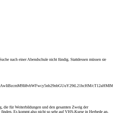
uche nach einer Abendschule nicht fündig. Stattdessen müssen sie
MjAwIiBzcmM9Ii8vbWFwcy5nb29nbGUuY29tL21hcHM/cT12aHM
ng, die für Weiterbildungen und den gesamten Zweig der
e finden. Es kommt also nicht so sehr auf VHS-Kurse in Herbede an,