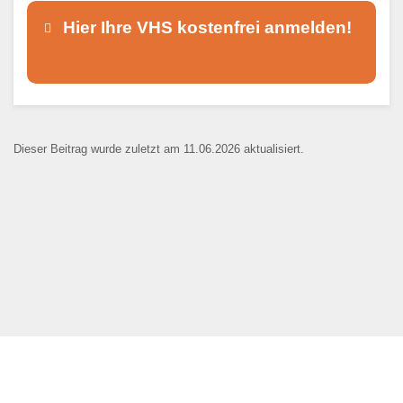
Hier Ihre VHS kostenfrei anmelden!
Dieser Teil dient lediglich zur
Kontaktaufnahme und ist nicht
Dieser Beitrag wurde zuletzt am 11.06.2026 aktualisiert.
öffentlich sichtbar.
Ansprechpartner
*
E-Mail
*