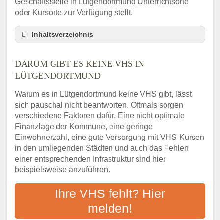
Geschäftsstelle in Lütgendortmund Unterrichtsorte
oder Kursorte zur Verfügung stellt.
Inhaltsverzeichnis
Darum gibt es keine VHS in Lütgendortmund
DARUM GIBT ES KEINE VHS IN
3 schnelle Tipps
LÜTGENDORTMUND
Checkliste: So finden auch Menschen aus
Lütgendortmund VHS-Kurse in Ihrer Nähe
Warum es in Lütgendortmund keine VHS gibt, lässt
Abendschule in der Region rund um
sich pauschal nicht beantworten. Oftmals sorgen
Lütgendortmund
verschiedene Faktoren dafür. Eine nicht optimale
VHS steht für Erwachsenenbildung
Finanzlage der Kommune, eine geringe
Einwohnerzahl, eine gute Versorgung mit VHS-Kursen
Online-Kurse: Alternative Angebote zum
VHS-Kurs
in den umliegenden Städten und auch das Fehlen
einer entsprechenden Infrastruktur sind hier
Vor- und Nachteile von Online-Kursen
beispielsweise anzuführen.
Checkliste: Darauf kommt es bei
Bildungsangeboten an
Ihre VHS fehlt? Hier
Das bundesweite Volkshochschulwesen
melden!