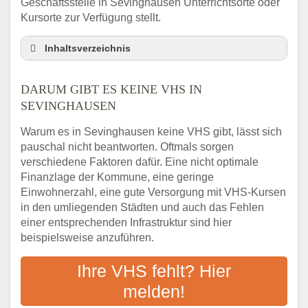
Geschäftsstelle in Sevinghausen Unterrichtsorte oder
Kursorte zur Verfügung stellt.
Inhaltsverzeichnis
Darum gibt es keine VHS in Sevinghausen
DARUM GIBT ES KEINE VHS IN
3 schnelle Tipps
SEVINGHAUSEN
Checkliste: So finden auch Menschen aus
Sevinghausen VHS-Kurse in Ihrer Nähe
Warum es in Sevinghausen keine VHS gibt, lässt sich
Abendschule in der Region rund um
pauschal nicht beantworten. Oftmals sorgen
Sevinghausen
verschiedene Faktoren dafür. Eine nicht optimale
VHS steht für Erwachsenenbildung
Finanzlage der Kommune, eine geringe
Einwohnerzahl, eine gute Versorgung mit VHS-Kursen
Online-Kurse: Alternative Angebote zum
VHS-Kurs
in den umliegenden Städten und auch das Fehlen
einer entsprechenden Infrastruktur sind hier
Vor- und Nachteile von Online-Kursen
beispielsweise anzuführen.
Checkliste: Darauf kommt es bei
Bildungsangeboten an
Ihre VHS fehlt? Hier
Das bundesweite Volkshochschulwesen
melden!