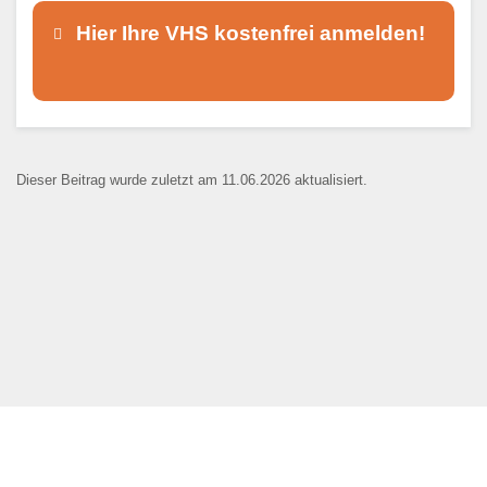
Hier Ihre VHS kostenfrei anmelden!
Dieser Teil dient lediglich zur
Kontaktaufnahme und ist nicht
Dieser Beitrag wurde zuletzt am 11.06.2026 aktualisiert.
öffentlich sichtbar.
Ansprechpartner
*
E-Mail
*