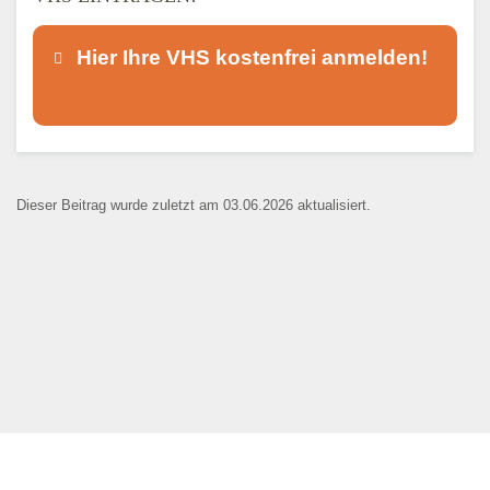
Hier Ihre VHS kostenfrei anmelden!
Dieser Teil dient lediglich zur
Kontaktaufnahme und ist nicht
Dieser Beitrag wurde zuletzt am 03.06.2026 aktualisiert.
öffentlich sichtbar.
Ansprechpartner
*
E-Mail
*