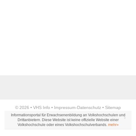
Name der Bildungseinrichtung
*
Standort
*
Anzeige
© 2026 •
VHS Info
•
Impressum
-
Datenschutz
•
Sitemap
Webseite
Informationsportal für Erwachsenenbildung an Volkshochschulen und
Drittanbietern. Diese Website ist keine offizielle Website einer
Volkshochschule oder eines Volkshochschulverbands.
mehr»