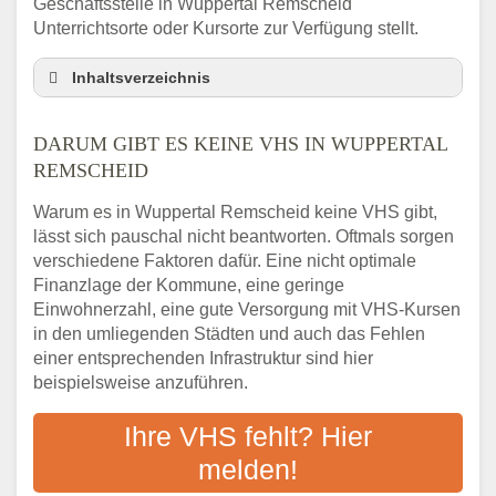
Geschäftsstelle in Wuppertal Remscheid
Unterrichtsorte oder Kursorte zur Verfügung stellt.
Inhaltsverzeichnis
Darum gibt es keine VHS in Wuppertal
Remscheid
DARUM GIBT ES KEINE VHS IN WUPPERTAL
3 schnelle Tipps
REMSCHEID
Checkliste: So finden auch Menschen aus
Warum es in Wuppertal Remscheid keine VHS gibt,
Wuppertal Remscheid VHS-Kurse in Ihrer
lässt sich pauschal nicht beantworten. Oftmals sorgen
Nähe
verschiedene Faktoren dafür. Eine nicht optimale
Abendschule in der Region rund um
Finanzlage der Kommune, eine geringe
Wuppertal Remscheid
Einwohnerzahl, eine gute Versorgung mit VHS-Kursen
VHS steht für Erwachsenenbildung
in den umliegenden Städten und auch das Fehlen
Online-Kurse: Alternative Angebote zum
einer entsprechenden Infrastruktur sind hier
VHS-Kurs
beispielsweise anzuführen.
Vor- und Nachteile von Online-Kursen
Ihre VHS fehlt? Hier
Checkliste: Darauf kommt es bei
Bildungsangeboten an
melden!
Das bundesweite Volkshochschulwesen