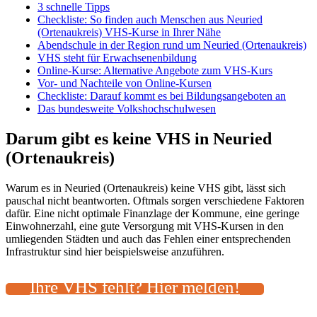
3 schnelle Tipps
Checkliste: So finden auch Menschen aus Neuried
(Ortenaukreis) VHS-Kurse in Ihrer Nähe
Abendschule in der Region rund um Neuried (Ortenaukreis)
VHS steht für Erwachsenenbildung
Online-Kurse: Alternative Angebote zum VHS-Kurs
Vor- und Nachteile von Online-Kursen
Checkliste: Darauf kommt es bei Bildungsangeboten an
Das bundesweite Volkshochschulwesen
Darum gibt es keine VHS in Neuried
(Ortenaukreis)
Warum es in Neuried (Ortenaukreis) keine VHS gibt, lässt sich
pauschal nicht beantworten. Oftmals sorgen verschiedene Faktoren
dafür. Eine nicht optimale Finanzlage der Kommune, eine geringe
Einwohnerzahl, eine gute Versorgung mit VHS-Kursen in den
umliegenden Städten und auch das Fehlen einer entsprechenden
Infrastruktur sind hier beispielsweise anzuführen.
Ihre VHS fehlt? Hier melden!