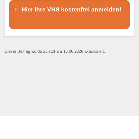
Hier Ihre VHS kostenfrei anmelden!
Dieser Teil dient lediglich zur
Kontaktaufnahme und ist nicht
Dieser Beitrag wurde zuletzt am 16.06.2026 aktualisiert.
öffentlich sichtbar.
Ansprechpartner
*
E-Mail
*