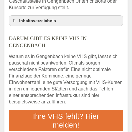
Geschäftsstelle in Gengenbach Unterrichtsorte oder
Kursorte zur Verfügung stellt.
Inhaltsverzeichnis
Darum gibt es keine VHS in Gengenbach
DARUM GIBT ES KEINE VHS IN
3 schnelle Tipps
GENGENBACH
Checkliste: So finden auch Menschen aus
Gengenbach VHS-Kurse in Ihrer Nähe
Warum es in Gengenbach keine VHS gibt, lässt sich
Abendschule in der Region rund um
pauschal nicht beantworten. Oftmals sorgen
Gengenbach
verschiedene Faktoren dafür. Eine nicht optimale
VHS steht für Erwachsenenbildung
Finanzlage der Kommune, eine geringe
Einwohnerzahl, eine gute Versorgung mit VHS-Kursen
Online-Kurse: Alternative Angebote zum
VHS-Kurs
in den umliegenden Städten und auch das Fehlen
einer entsprechenden Infrastruktur sind hier
Vor- und Nachteile von Online-Kursen
beispielsweise anzuführen.
Checkliste: Darauf kommt es bei
Bildungsangeboten an
Ihre VHS fehlt? Hier
Das bundesweite Volkshochschulwesen
melden!