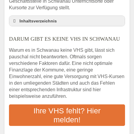
Geschäftsstelle in Schwanau Unterrichtsorte oder
Kursorte zur Verfügung stellt.
Inhaltsverzeichnis
Darum gibt es keine VHS in Schwanau
DARUM GIBT ES KEINE VHS IN SCHWANAU
3 schnelle Tipps
Checkliste: So finden auch Menschen aus
Warum es in Schwanau keine VHS gibt, lässt sich
Schwanau VHS-Kurse in Ihrer Nähe
pauschal nicht beantworten. Oftmals sorgen
Abendschule in der Region rund um
verschiedene Faktoren dafür. Eine nicht optimale
Schwanau
Finanzlage der Kommune, eine geringe
VHS steht für Erwachsenenbildung
Einwohnerzahl, eine gute Versorgung mit VHS-Kursen
in den umliegenden Städten und auch das Fehlen
Online-Kurse: Alternative Angebote zum
einer entsprechenden Infrastruktur sind hier
VHS-Kurs
beispielsweise anzuführen.
Vor- und Nachteile von Online-Kursen
Checkliste: Darauf kommt es bei
Ihre VHS fehlt? Hier
Bildungsangeboten an
melden!
Das bundesweite Volkshochschulwesen