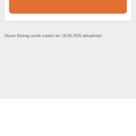
Dieser Teil dient lediglich zur
Kontaktaufnahme und ist nicht
Dieser Beitrag wurde zuletzt am 18.06.2026 aktualisiert.
öffentlich sichtbar.
Ansprechpartner
*
E-Mail
*