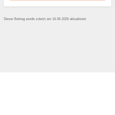
Dieser Teil dient lediglich zur
Kontaktaufnahme und ist nicht
Dieser Beitrag wurde zuletzt am 16.06.2026 aktualisiert.
öffentlich sichtbar.
Ansprechpartner
*
E-Mail
*
Name der Bildungseinrichtung
*