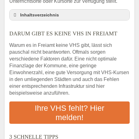
Unterrichtsorte oder Kursorte zur Verfügung stellt.
Inhaltsverzeichnis
Darum gibt es keine VHS in Freiamt
DARUM GIBT ES KEINE VHS IN FREIAMT
3 schnelle Tipps
Checkliste: So finden auch Menschen aus
Warum es in Freiamt keine VHS gibt, lässt sich
Freiamt VHS-Kurse in Ihrer Nähe
pauschal nicht beantworten. Oftmals sorgen
Abendschule in der Region rund um Freiamt
verschiedene Faktoren dafür. Eine nicht optimale
VHS steht für Erwachsenenbildung
Finanzlage der Kommune, eine geringe
Einwohnerzahl, eine gute Versorgung mit VHS-Kursen
Online-Kurse: Alternative Angebote zum
in den umliegenden Städten und auch das Fehlen
VHS-Kurs
einer entsprechenden Infrastruktur sind hier
Vor- und Nachteile von Online-Kursen
beispielsweise anzuführen.
Checkliste: Darauf kommt es bei
Bildungsangeboten an
Ihre VHS fehlt? Hier
Das bundesweite Volkshochschulwesen
melden!
3 SCHNELLE TIPPS