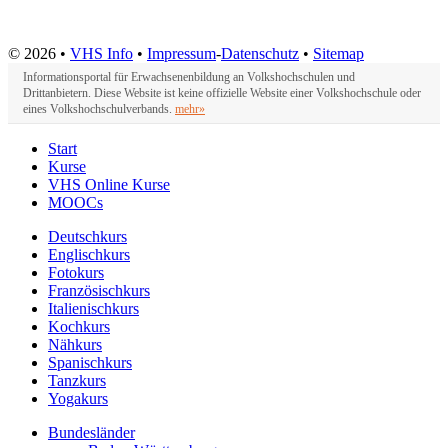
© 2026 •
VHS Info
•
Impressum
-
Datenschutz
•
Sitemap
Informationsportal für Erwachsenenbildung an Volkshochschulen und
Drittanbietern. Diese Website ist keine offizielle Website einer Volkshochschule oder
eines Volkshochschulverbands.
mehr»
Start
Kurse
VHS Online Kurse
MOOCs
Deutschkurs
Englischkurs
Fotokurs
Französischkurs
Italienischkurs
Kochkurs
Nähkurs
Spanischkurs
Tanzkurs
Yogakurs
Bundesländer