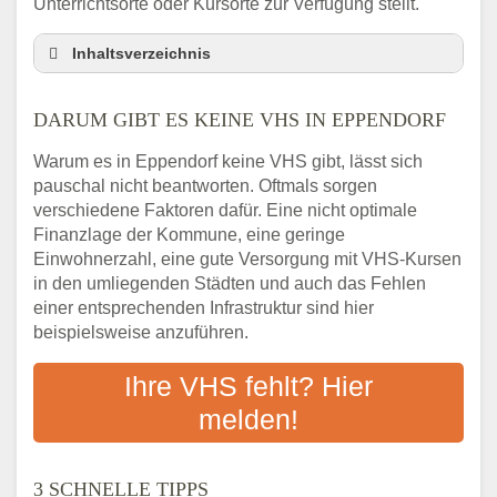
Unterrichtsorte oder Kursorte zur Verfügung stellt.
Inhaltsverzeichnis
Darum gibt es keine VHS in Eppendorf
DARUM GIBT ES KEINE VHS IN EPPENDORF
3 schnelle Tipps
Checkliste: So finden auch Menschen aus
Warum es in Eppendorf keine VHS gibt, lässt sich
Eppendorf VHS-Kurse in Ihrer Nähe
pauschal nicht beantworten. Oftmals sorgen
Abendschule in der Region rund um
verschiedene Faktoren dafür. Eine nicht optimale
Eppendorf
Finanzlage der Kommune, eine geringe
VHS steht für Erwachsenenbildung
Einwohnerzahl, eine gute Versorgung mit VHS-Kursen
in den umliegenden Städten und auch das Fehlen
Online-Kurse: Alternative Angebote zum
einer entsprechenden Infrastruktur sind hier
VHS-Kurs
beispielsweise anzuführen.
Vor- und Nachteile von Online-Kursen
Checkliste: Darauf kommt es bei
Ihre VHS fehlt? Hier
Bildungsangeboten an
melden!
Das bundesweite Volkshochschulwesen
3 SCHNELLE TIPPS