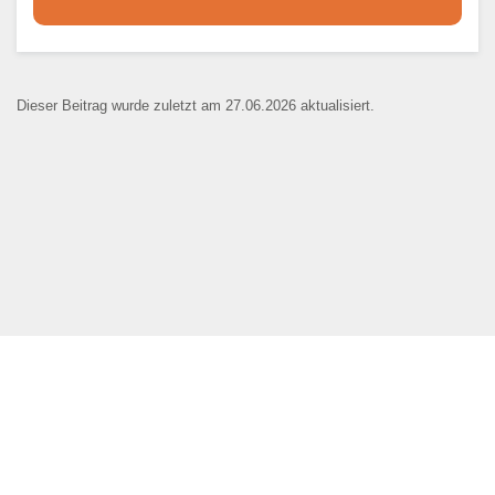
Dieser Teil dient lediglich zur
Kontaktaufnahme und ist nicht
Dieser Beitrag wurde zuletzt am 27.06.2026 aktualisiert.
öffentlich sichtbar.
Ansprechpartner
*
E-Mail
*