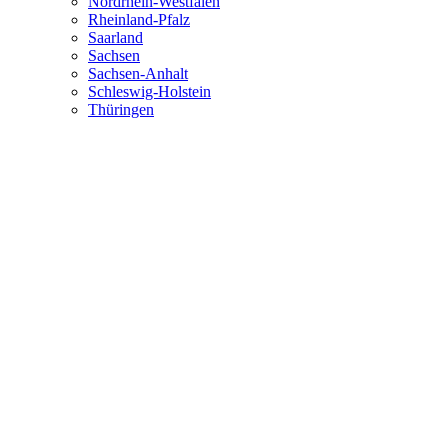
Nordrhein-Westfalen
Rheinland-Pfalz
Saarland
Sachsen
Sachsen-Anhalt
Schleswig-Holstein
Thüringen