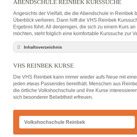
ABENDSCHULE REINBEK KURSSUCHE
Angesichts der Vielfalt, die die Abendschule in Reinbek b
Überblick verlieren. Dann hilft die VHS Reinbek Kurssuc
Ergebnis führt. All denjenigen, die sich zu einem Kurs a
möchten, steht folglich eine komfortable Kurssuche zur V
Inhaltsverzeichnis
Abendschule Reinbek Kurssuche
VHS REINBEK KURSE
VHS Reinbek Kurse
VHS Reinbek – Öffnungszeiten und Telefonnumm
Die VHS Reinbek kann immer wieder aufs Neue mit einem
Stellenangebote der Volkshochschule Reinbek
jeden etwas Passendes bereithält. Menschen aus Reinbe
die örtliche Volkshochschule und ihre Kurse interessieren
Online-Kurse – Alternative Angebote zum VHS-Ku
sich besonderer Beliebtheit erfreuen.
Alternativen zum VHS Programm 2026 in Reinbe