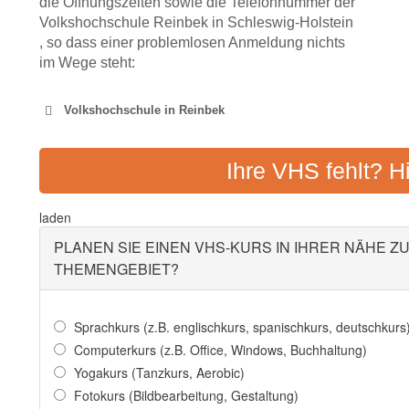
die Öffnungszeiten sowie die Telefonnummer der
Volkshochschule Reinbek in Schleswig-Holstein
, so dass einer problemlosen Anmeldung nichts
im Wege steht:
Volkshochschule in Reinbek
VOLKSHOCHSCHULE SACH
Ihre VHS fehlt? H
REINB
Adresse:
Klosterbergenstr
laden
PLANEN SIE EINEN VHS-KURS IN IHRER NÄHE Z
THEMENGEBIET?
Sprachkurs (z.B. englischkurs, spanischkurs, deutschkurs
Computerkurs (z.B. Office, Windows, Buchhaltung)
Yogakurs (Tanzkurs, Aerobic)
Fotokurs (Bildbearbeitung, Gestaltung)