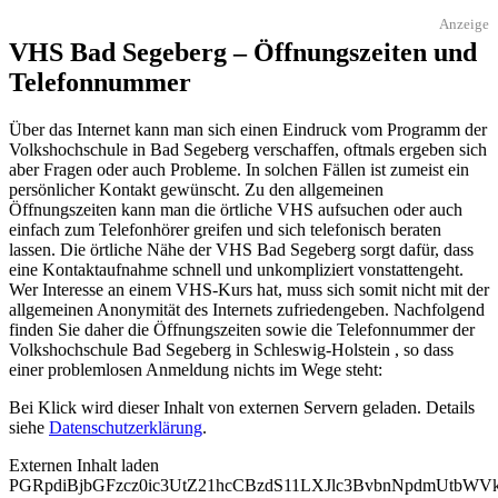
Anzeige
VHS Bad Segeberg – Öffnungszeiten und
Telefonnummer
Über das Internet kann man sich einen Eindruck vom Programm der
Volkshochschule in Bad Segeberg verschaffen, oftmals ergeben sich
aber Fragen oder auch Probleme. In solchen Fällen ist zumeist ein
persönlicher Kontakt gewünscht. Zu den allgemeinen
Öffnungszeiten kann man die örtliche VHS aufsuchen oder auch
einfach zum Telefonhörer greifen und sich telefonisch beraten
lassen. Die örtliche Nähe der VHS Bad Segeberg sorgt dafür, dass
eine Kontaktaufnahme schnell und unkompliziert vonstattengeht.
Wer Interesse an einem VHS-Kurs hat, muss sich somit nicht mit der
allgemeinen Anonymität des Internets zufriedengeben. Nachfolgend
finden Sie daher die Öffnungszeiten sowie die Telefonnummer der
Volkshochschule Bad Segeberg in Schleswig-Holstein , so dass
einer problemlosen Anmeldung nichts im Wege steht:
Bei Klick wird dieser Inhalt von externen Servern geladen. Details
siehe
Datenschutzerklärung
.
Externen Inhalt laden
PGRpdiBjbGFzcz0ic3UtZ21hcCBzdS11LXJlc3BvbnNpdmUtbW